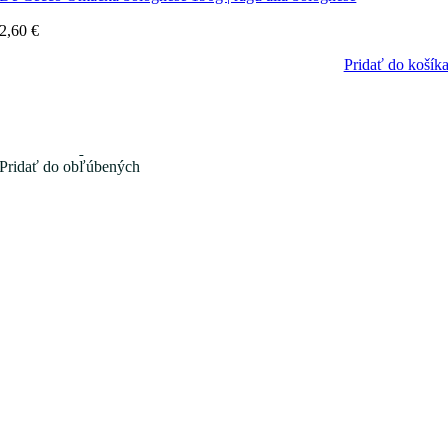
2,60
€
Pridať do košík
Pridať do obľúbených