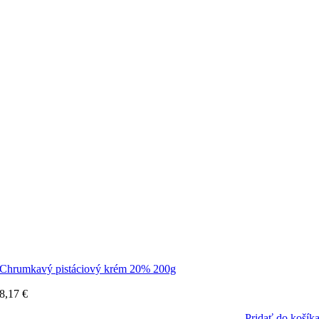
Chrumkavý pistáciový krém 20% 200g
8,17
€
Pridať do košík