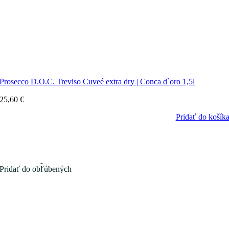
Prosecco D.O.C. Treviso Cuveé extra dry | Conca d`oro 1,5l
25,60
€
Pridať do košík
Pridať do obľúbených