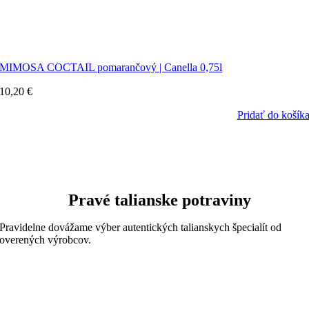
MIMOSA COCTAIL pomarančový | Canella 0,75l
10,20
€
Pridať do košík
Pravé talianske potraviny
Pravidelne dovážame výber autentických talianskych špecialít od
overených výrobcov.