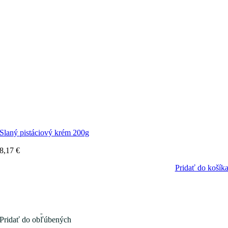
Slaný pistáciový krém 200g
8,17
€
Pridať do košík
Pridať do obľúbených