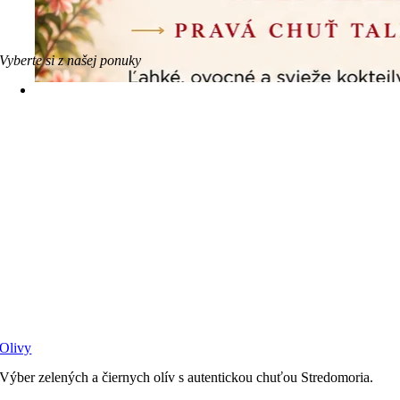
Vyberte si z našej ponuky
Olivy
Výber zelených a čiernych olív s autentickou chuťou Stredomoria.