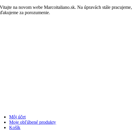
Skip
Vitajte na novom webe Marcoitaliano.sk. Na úpravách stále pracujeme
to
ďakujeme za porozumenie.
Nakupovať
content
Môj účet
Moje obľúbené produkty
Košík