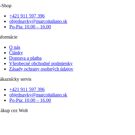
-Shop
+421 911 597 396
objednavky@marcoitaliano.sk
Po-Pia: 10.00 – 16.00
nformácie
O nás
Články
Doprava a platba
Všeobecné obchodné podmienky
Zásady ochrany osobných údajov
ákaznícky servis
+421 911 597 396
objednavky@marcoitaliano.sk
Po-Pia: 10.00 – 16.00
ákup cez Wolt