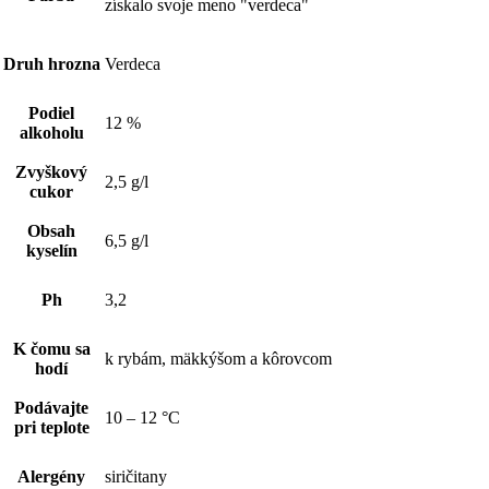
získalo svoje meno "verdeca"
Druh hrozna
Verdeca
Podiel
12 %
alkoholu
Zvyškový
2,5 g/l
cukor
Obsah
6,5 g/l
kyselín
Ph
3,2
K čomu sa
k rybám, mäkkýšom a kôrovcom
hodí
Podávajte
10 – 12 °C
pri teplote
Alergény
siričitany