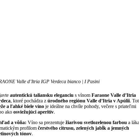
AONE Valle d’Itria IGP Verdeca bianco | I Pasini
javte
autentickú taliansku eleganciu
s vínom
Faraone Valle d’Itria
rdeca
, ktoré pochádza z
úrodného regiónu Valle d’Itria v Apúlii
. To
eže a ľahké biele víno
je ideálne na chvíle pohody, večere s priateľmi
bo ako
osviežujúci aperitív
.
hľad a vôňa:
Víno sa prezentuje
žiarivou svetlozelenou farbou
a lák
matickým profilom
čerstvého citrusu, zelených jabĺk a jemných
tinových tónov
.