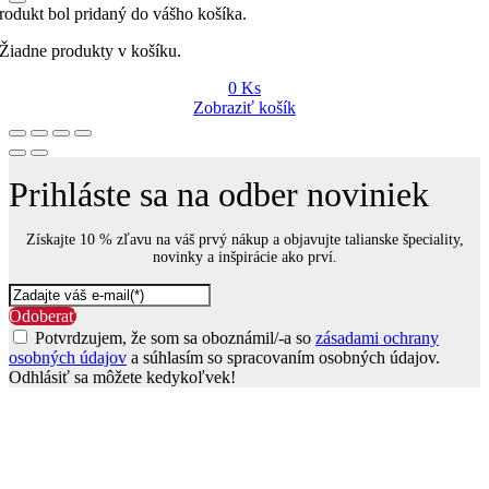
rodukt bol pridaný do vášho košíka.
Žiadne produkty v košíku.
0
Ks
Zobraziť košík
Prihláste sa na odber noviniek
Získajte 10 % zľavu na váš prvý nákup a objavujte talianske špeciality,
novinky a inšpirácie ako prví.
Odoberať
Potvrdzujem, že som sa oboznámil/-a so
zásadami ochrany
osobných údajov
a súhlasím so spracovaním osobných údajov.
Odhlásiť sa môžete kedykoľvek!
Go
to
Top