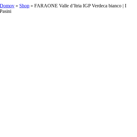
Domov
»
Shop
»
FARAONE Valle d’Itria IGP Verdeca bianco | I
Pasini