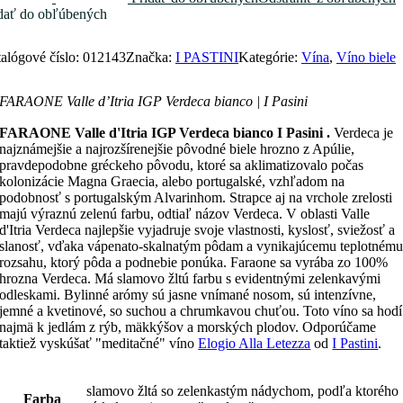
dať do obľúbených
alógové číslo:
012143
Značka:
I PASTINI
Kategórie:
Vína
,
Víno biele
FARAONE Valle d’Itria IGP Verdeca bianco | I Pasini
FARAONE Valle d'Itria IGP Verdeca bianco I Pasini .
Verdeca je
najznámejšie a najrozšírenejšie pôvodné biele hrozno z Apúlie,
pravdepodobne gréckeho pôvodu, ktoré sa aklimatizovalo počas
kolonizácie Magna Graecia, alebo portugalské, vzhľadom na
podobnosť s portugalským Alvarinhom. Strapce aj na vrchole zrelosti
majú výraznú zelenú farbu, odtiaľ názov Verdeca. V oblasti Valle
d'Itria Verdeca najlepšie vyjadruje svoje vlastnosti, kyslosť, sviežosť a
slanosť, vďaka vápenato-skalnatým pôdam a vynikajúcemu teplotném
rozsahu, ktorý pôda a podnebie ponúka. Faraone sa vyrába zo 100%
hrozna Verdeca. Má slamovo žltú farbu s evidentnými zelenkavými
odleskami. Bylinné arómy sú jasne vnímané nosom, sú intenzívne,
jemné a kvetinové, so suchou a chrumkavou chuťou. Toto víno sa hodí
najmä k jedlám z rýb, mäkkýšov a morských plodov.
Odporúčame
taktiež vyskúšať "meditačné" víno
Elogio Alla Letezza
od
I Pastini
.
slamovo žltá so zelenkastým nádychom, podľa ktorého
Farba