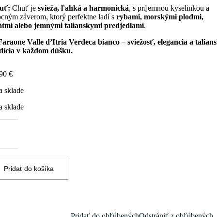
uť:
Chuť je
svieža, ľahká a harmonická
, s príjemnou kyselinkou a
cným záverom, ktorý perfektne ladí s
rybami, morskými plodmi,
átmi alebo jemnými talianskymi predjedlami
.
Faraone Valle d’Itria Verdeca bianco – sviežosť, elegancia a talian
dícia v každom dúšku.
,90
€
a sklade
a sklade
žstvo
RAONE
le
ria
P
deca
Pridať do košíka
nco
ini
Pridať do obľúbených
Odstrániť z obľúbených