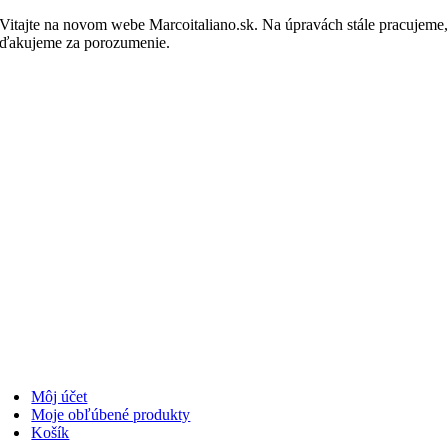
Skip
Vitajte na novom webe Marcoitaliano.sk. Na úpravách stále pracujeme
to
ďakujeme za porozumenie.
Nakupovať
content
Môj účet
Moje obľúbené produkty
Košík