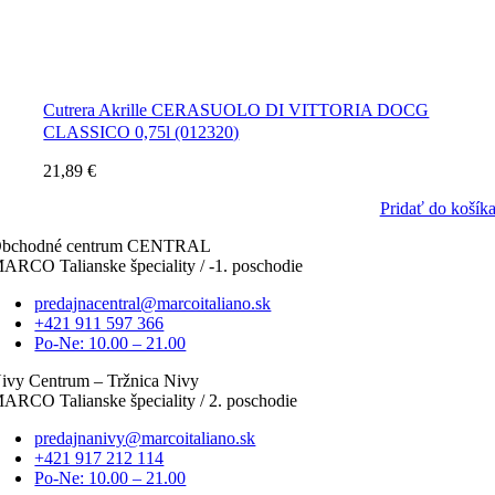
Cutrera Akrille CERASUOLO DI VITTORIA DOCG
CLASSICO 0,75l (012320)
21,89
€
Pridať do košík
bchodné centrum CENTRAL
ARCO Talianske špeciality / -1. poschodie
predajnacentral@marcoitaliano.sk
+421 911 597 366
Po-Ne: 10.00 – 21.00
ivy Centrum – Tržnica Nivy
ARCO Talianske špeciality / 2. poschodie
predajnanivy@marcoitaliano.sk
+421 917 212 114
Po-Ne: 10.00 – 21.00