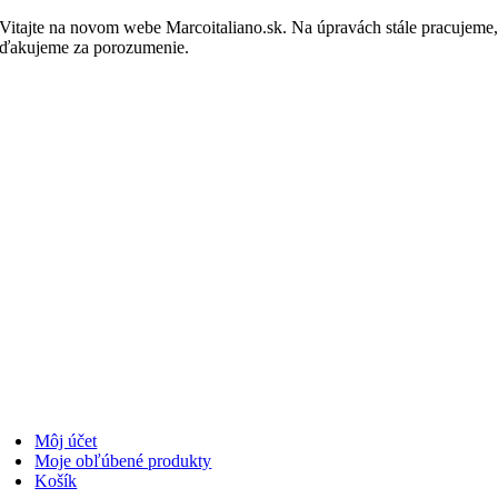
Skip
Vitajte na novom webe Marcoitaliano.sk. Na úpravách stále pracujeme
to
ďakujeme za porozumenie.
Nakupovať
content
Môj účet
Moje obľúbené produkty
Košík