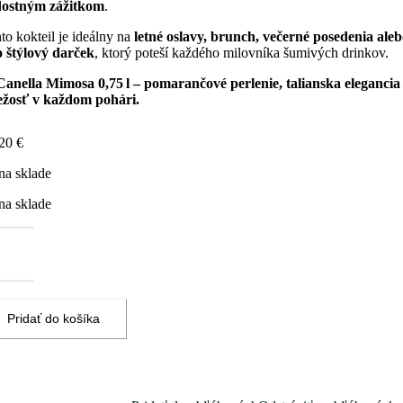
dostným zážitkom
.
to kokteil je ideálny na
letné oslavy, brunch, večerné posedenia ale
 štýlový darček
, ktorý poteší každého milovníka šumivých drinkov.
Canella Mimosa 0,75 l – pomarančové perlenie, talianska elegancia
ežosť v každom pohári.
,20
€
na sklade
na sklade
žstvo
MOSA
CTAIL
marančový
ella
Pridať do košíka
5l