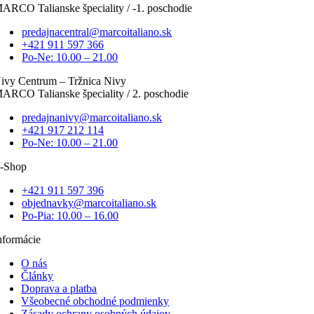
ARCO Talianske špeciality / -1. poschodie
predajnacentral@marcoitaliano.sk
+421 911 597 366
Po-Ne: 10.00 – 21.00
ivy Centrum – Tržnica Nivy
ARCO Talianske špeciality / 2. poschodie
predajnanivy@marcoitaliano.sk
+421 917 212 114
Po-Ne: 10.00 – 21.00
-Shop
+421 911 597 396
objednavky@marcoitaliano.sk
Po-Pia: 10.00 – 16.00
nformácie
O nás
Články
Doprava a platba
Všeobecné obchodné podmienky
Zásady ochrany osobných údajov