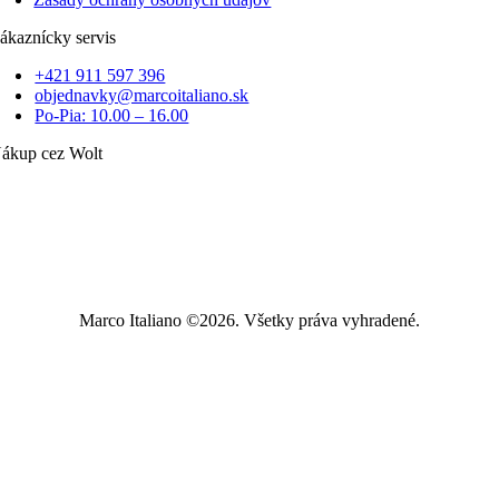
ákaznícky servis
+421 911 597 396
objednavky@marcoitaliano.sk
Po-Pia: 10.00 – 16.00
ákup cez Wolt
Marco Italiano ©2026. Všetky práva vyhradené.