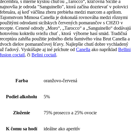
decembra, s mierne kyslou chuťou „Tarocco“, kráľovná Sicílie a
najnovšia je odroda "Sanguinello", ktorá začína dozrievať v polovici
februára, aj keď väčšina zberu prebieha medzi marcom a aprílom.
Tajomstvom Mimosa Canella je dokonalá rovnováha medzi rôznymi
použitými odrodami sicílskych červených pomarančov s CHZO v
recepte. Cenené odrody „Moro“, „Tarocco“ a „Sanguinello“ dodávajú
hotovému kokteilu sviežu chuť , ktorá výborne hasí smäd. Tradičná
receptúra ​​zahŕňa použitie jedného dielu šumivého vína Brut Canella a
dvoch dielov pomarančovej šťavy. Najlepšie chutí dobre vychladený
až ľadový. Vyskúšajte aj iné príchute od
Canella
ako napríklad
Bellini
fusion coctail
, či
Belini coctail
.
Farba
oranžovo-červená
Podiel alkoholu
5%
Zloženie
75% prosecco a 25% ovocie
K čomu sa hodí
ideálne ako aperitív