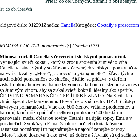
Pridať do obľúbených
Odstrániť z obľúbených
dať do obľúbených
alógové číslo:
012391
Značka:
Canella
Kategórie:
Coctaily s proseccom
na
MIMOSA COCTAIL pomarančový | Canella 0,75l
Mimosa coctail Canella s červenými sicílskymi pomarančmi.
Vynikajúci svieži koktail, ktorý sa zrodil spojením šumivého vína
Canella vlastnej výroby so šťavou z červených sicílskych pomarančov
najvyššej kvality: „Moro“, „Tarocco“ a „Sanguinello“ - šťava týchto
troch odrôd pomarančov zo slnečnej Sicílie sa pridáva s cieľom
získať dokonalú rovnováha medzi vôňou a farbou a následne sa zmieš
so šumivým vínom, aby sa získal svieži koktail, ideálny ako aperitív.
ČERVENÉ POMARANČE sú SICÍLISKÉ ZLATO. Na Sicílii ich
chráni špecifické konzorcium. Hovoríme o známych CHZO Sicílskych
krvavých pomarančoch. Viac ako 600 členov, vrátane producentov a
baliarní, ktorí môžu počítať s celkovo približne 6 500 hektármi
pestovania, medzi oblasťou roviny Catania, na úpätí sopky Etna a v
provinciách Syrakúzy a Enna. Z tohto slnečného kúta krásneho
Talianska pochádzajú tri najznámejšie a najobľúbenejšie odrody
„Moro“, ktoré dozrievajú ako prvé, už dobré a šťavnaté sú od začiatku