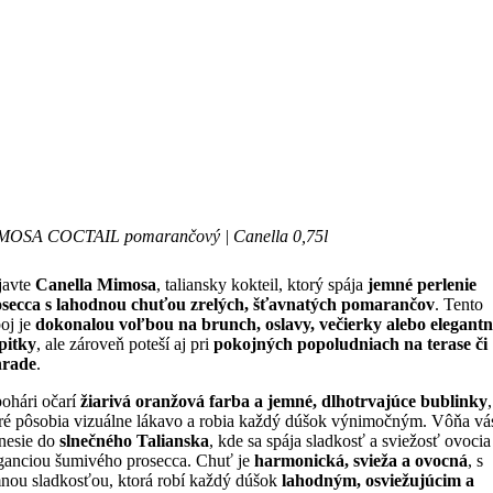
MOSA COCTAIL pomarančový | Canella 0,75l
javte
Canella Mimosa
, taliansky kokteil, ktorý spája
jemné perlenie
secca s lahodnou chuťou zrelých, šťavnatých pomarančov
. Tento
oj je
dokonalou voľbou na brunch, oslavy, večierky alebo elegantn
pitky
, ale zároveň poteší aj pri
pokojných popoludniach na terase či
hrade
.
ohári očarí
žiarivá oranžová farba a jemné, dlhotrvajúce bublinky
,
ré pôsobia vizuálne lákavo a robia každý dúšok výnimočným. Vôňa vá
nesie do
slnečného Talianska
, kde sa spája sladkosť a sviežosť ovocia
ganciou šumivého prosecca. Chuť je
harmonická, svieža a ovocná
, s
nou sladkosťou, ktorá robí každý dúšok
lahodným, osviežujúcim a