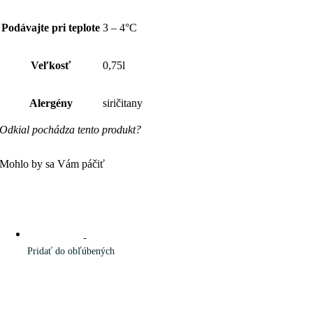
Podávajte pri teplote
3 – 4°C
Veľkosť
0,75l
Alergény
siričitany
Odkial pochádza tento produkt?
Mohlo by sa Vám páčiť
Pridať do obľúbených