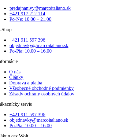
predajnanivy@marcoitaliano.sk
+421 917 212 114
Po-Ne: 10.00 – 21.00
-Shop
+421 911 597 396
objednavky@marcoitaliano.sk
Po-Pia: 10.00 – 16.00
nformácie
O nás
Články
Doprava a platba
Všeobecné obchodné podmienky
Zásady ochrany osobných údajov
ákaznícky servis
+421 911 597 396
objednavky@marcoitaliano.sk
Po-Pia: 10.00 – 16.00
ákup cez Wolt