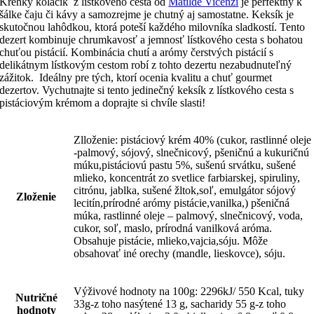
Krehký koláčik z lístkového cesta od
Matilde Vicenzi
je perfektný k
šálke čaju či kávy a samozrejme je chutný aj samostatne. Keksík je
skutočnou lahôdkou, ktorá poteší každého milovníka sladkostí. Tento
dezert kombinuje chrumkavosť a jemnosť lístkového cesta s bohatou
chuťou pistácií. Kombinácia chutí a arómy čerstvých pistácií s
delikátnym lístkovým cestom robí z tohto dezertu nezabudnuteľný
zážitok. Ideálny pre tých, ktorí ocenia kvalitu a chuť gourmet
dezertov. Vychutnajte si tento jedinečný keksík z lístkového cesta s
pistáciovým krémom a doprajte si chvíle slasti!
Zlloženie: pistáciový krém 40% (cukor, rastlinné oleje
-palmový, sójový, slnečnicový, pšeničnú a kukuričnú
múku,pistáciovú pastu 5%, sušenú srvátku, sušené
mlieko, koncentrát zo svetlice farbiarskej, spiruliny,
citrónu, jablka, sušené žltok,soľ, emulgátor sójový
Zloženie
lecitín,prírodné arómy pistácie,vanilka,) pšeničná
múka, rastlinné oleje – palmový, slnečnicový, voda,
cukor, soľ, maslo, prírodná vanilková aróma.
Obsahuje pistácie, mlieko,vajcia,sóju. Môže
obsahovať iné orechy (mandle, lieskovce), sóju.
Výživové hodnoty na 100g: 2296kJ/ 550 Kcal, tuky
Nutričné
33g-z toho nasýtené 13 g, sacharidy 55 g-z toho
hodnoty