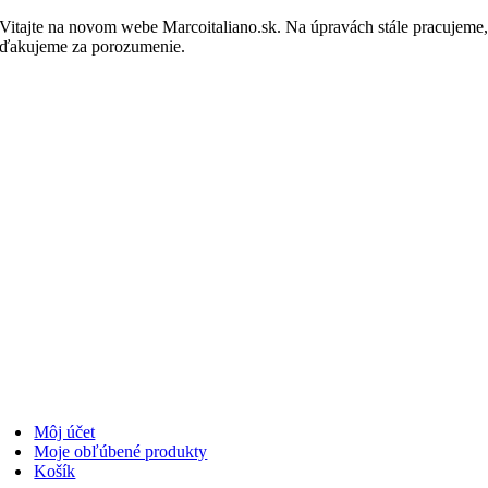
Skip
Vitajte na novom webe Marcoitaliano.sk. Na úpravách stále pracujeme
to
ďakujeme za porozumenie.
Nakupovať
content
Môj účet
Moje obľúbené produkty
Košík