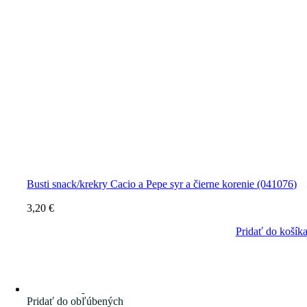
Busti snack/krekry Cacio a Pepe syr a čierne korenie (041076)
3,20
€
Pridať do košík
Pridať do obľúbených