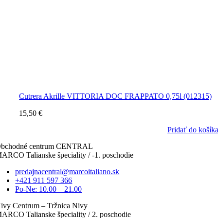
Cutrera Akrille VITTORIA DOC FRAPPATO 0,75l (012315)
15,50
€
Pridať do košík
bchodné centrum CENTRAL
ARCO Talianske špeciality / -1. poschodie
predajnacentral@marcoitaliano.sk
+421 911 597 366
Po-Ne: 10.00 – 21.00
ivy Centrum – Tržnica Nivy
ARCO Talianske špeciality / 2. poschodie