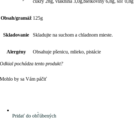
cukry 28g, vláknina 3,0g,bielkoviny 6,8g, soľ 0,8g
Obsah/gramáž
125g
Skladovanie
Skladujte na suchom a chladnom mieste.
Alergény
Obsahuje pšenicu, mlieko, pistácie
Odkial pochádza tento produkt?
Mohlo by sa Vám páčiť
Pridať do obľúbených