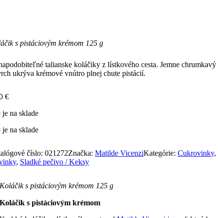
áčik s pistáciovým krémom 125 g
apodobiteľné talianske koláčiky z lístkového cesta. Jemne chrumkavý
rch ukrýva krémové vnútro plnej chute pistácií.
10
€
 je na sklade
 je na sklade
alógové číslo:
021272
Značka:
Matilde Vicenzi
Kategórie:
Cukrovinky
,
vinky
,
Sladké pečivo / Keksy
Koláčik s pistáciovým krémom 125 g
Koláčik s pistáciovým krémom