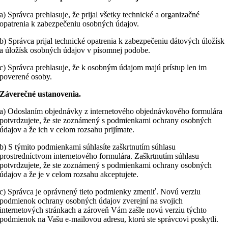
a) Správca prehlasuje, že prijal všetky technické a organizačné
opatrenia k zabezpečeniu osobných údajov.
b) Správca prijal technické opatrenia k zabezpečeniu dátových úložísk
a úložísk osobných údajov v písomnej podobe.
c) Správca prehlasuje, že k osobným údajom majú prístup len im
poverené osoby.
Záverečné ustanovenia.
a) Odoslaním objednávky z internetového objednávkového formulára
potvrdzujete, že ste zoznámený s podmienkami ochrany osobných
údajov a že ich v celom rozsahu prijímate.
b) S týmito podmienkami súhlasíte zaškrtnutím súhlasu
prostredníctvom internetového formulára. Zaškrtnutím súhlasu
potvrdzujete, že ste zoznámený s podmienkami ochrany osobných
údajov a že je v celom rozsahu akceptujete.
c) Správca je oprávnený tieto podmienky zmeniť. Novú verziu
podmienok ochrany osobných údajov zverejní na svojich
internetových stránkach a zároveň Vám zašle novú verziu týchto
podmienok na Vašu e-mailovou adresu, ktorú ste správcovi poskytli.