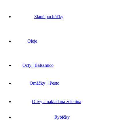
Slané pochúťky
Oleje
Octy│Balsamico
Omáčky │Pesto
Olivy a nakladaná zelenina
Rybičky