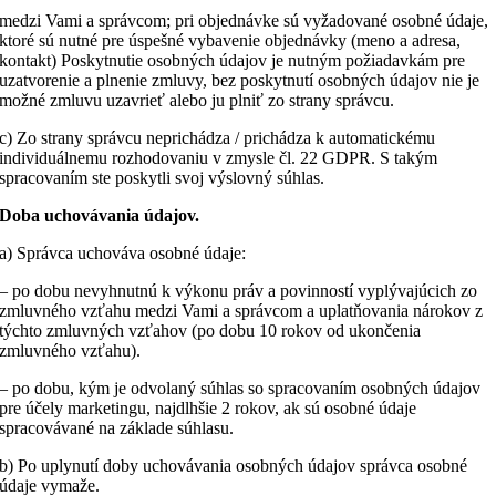
medzi Vami a správcom; pri objednávke sú vyžadované osobné údaje,
ktoré sú nutné pre úspešné vybavenie objednávky (meno a adresa,
kontakt) Poskytnutie osobných údajov je nutným požiadavkám pre
uzatvorenie a plnenie zmluvy, bez poskytnutí osobných údajov nie je
možné zmluvu uzavrieť alebo ju plniť zo strany správcu.
c) Zo strany správcu neprichádza / prichádza k automatickému
individuálnemu rozhodovaniu v zmysle čl. 22 GDPR. S takým
spracovaním ste poskytli svoj výslovný súhlas.
Doba uchovávania údajov.
a) Správca uchováva osobné údaje:
– po dobu nevyhnutnú k výkonu práv a povinností vyplývajúcich zo
zmluvného vzťahu medzi Vami a správcom a uplatňovania nárokov z
týchto zmluvných vzťahov (po dobu 10 rokov od ukončenia
zmluvného vzťahu).
– po dobu, kým je odvolaný súhlas so spracovaním osobných údajov
pre účely marketingu, najdlhšie 2 rokov, ak sú osobné údaje
spracovávané na základe súhlasu.
b) Po uplynutí doby uchovávania osobných údajov správca osobné
údaje vymaže.