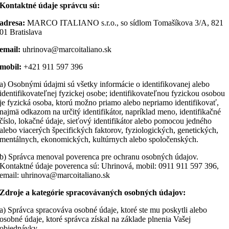
Kontaktné údaje správcu sú:
adresa:
MARCO ITALIANO s.r.o., so sídlom Tomašíkova 3/A, 821
01 Bratislava
email:
uhrinova@marcoitaliano.sk
mobil:
+421 911 597 396
a) Osobnými údajmi sú všetky informácie o identifikovanej alebo
identifikovateľnej fyzickej osobe; identifikovateľnou fyzickou osobou
je fyzická osoba, ktorú možno priamo alebo nepriamo identifikovať,
najmä odkazom na určitý identifikátor, napríklad meno, identifikačné
číslo, lokačné údaje, sieťový identifikátor alebo pomocou jedného
alebo viacerých špecifických faktorov, fyziologických, genetických,
mentálnych, ekonomických, kultúrnych alebo spoločenských.
b) Správca menoval poverenca pre ochranu osobných údajov.
Kontaktné údaje poverenca sú: Uhrinová, mobil: 0911 911 597 396,
email: uhrinova@marcoitaliano.sk
Zdroje a kategórie spracovávaných osobných údajov:
a) Správca spracováva osobné údaje, ktoré ste mu poskytli alebo
osobné údaje, ktoré správca získal na základe plnenia Vašej
objednávky.