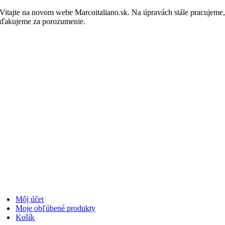
Skip
Vitajte na novom webe Marcoitaliano.sk. Na úpravách stále pracujeme
to
ďakujeme za porozumenie.
Nakupovať
content
Môj účet
Moje obľúbené produkty
Košík