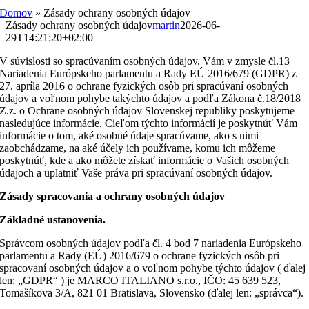
Domov
»
Zásady ochrany osobných údajov
Zásady ochrany osobných údajov
martin
2026-06-
29T14:21:20+02:00
V súvislosti so spracúvaním osobných údajov, Vám v zmysle čl.13
Nariadenia Európskeho parlamentu a Rady EÚ 2016/679 (GDPR) z
27. apríla 2016 o ochrane fyzických osôb pri spracúvaní osobných
údajov a voľnom pohybe takýchto údajov a podľa Zákona č.18/2018
Z.z. o Ochrane osobných údajov Slovenskej republiky poskytujeme
nasledujúce informácie. Cieľom týchto informácií je poskytnúť Vám
informácie o tom, aké osobné údaje spracúvame, ako s nimi
zaobchádzame, na aké účely ich používame, komu ich môžeme
poskytnúť, kde a ako môžete získať informácie o Vašich osobných
údajoch a uplatniť Vaše práva pri spracúvaní osobných údajov.
Zásady spracovania a ochrany osobných údajov
Základné ustanovenia.
Správcom osobných údajov podľa čl. 4 bod 7 nariadenia Európskeho
parlamentu a Rady (EÚ) 2016/679 o ochrane fyzických osôb pri
spracovaní osobných údajov a o voľnom pohybe týchto údajov ( ďalej
len: „GDPR“ ) je MARCO ITALIANO s.r.o., IČO: 45 639 523,
Tomašíkova 3/A, 821 01 Bratislava, Slovensko (ďalej len: „správca“).