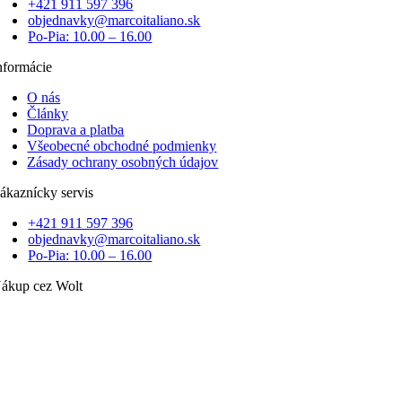
+421 911 597 396
objednavky@marcoitaliano.sk
Po-Pia: 10.00 – 16.00
nformácie
O nás
Články
Doprava a platba
Všeobecné obchodné podmienky
Zásady ochrany osobných údajov
ákaznícky servis
+421 911 597 396
objednavky@marcoitaliano.sk
Po-Pia: 10.00 – 16.00
ákup cez Wolt