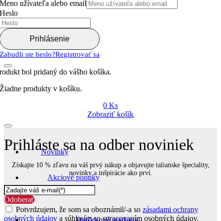
Meno užívateľa alebo email
Heslo
Prihlásenie
Zabudli ste heslo?
Registrovať sa
rodukt bol pridaný do vášho košíka.
Žiadne produkty v košíku.
0
Ks
Zobraziť košík
Prihláste sa na odber noviniek
Novinky
Získajte 10 % zľavu na váš prvý nákup a objavujte talianske špeciality,
novinky a inšpirácie ako prví.
Akciové ponuky
Odoberať
Potvrdzujem, že som sa oboznámil/-a so
zásadami ochrany
osobných údajov
a súhlasím so spracovaním osobných údajov.
Darčekové poukazy