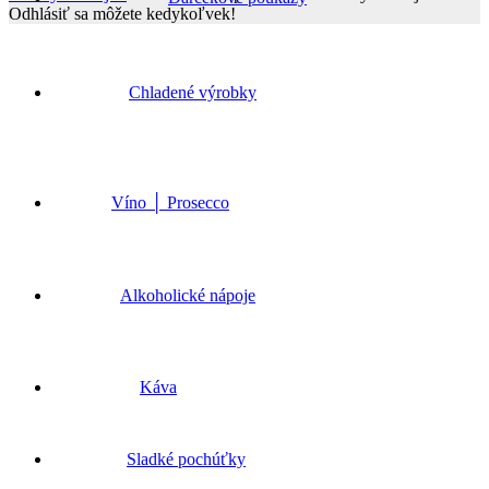
Odhlásiť sa môžete kedykoľvek!
Go
to
Top
Chladené výrobky
Víno │ Prosecco
Alkoholické nápoje
Káva
Sladké pochúťky