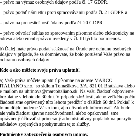
– právo na výmaz osobných údajov podľa čl. 17 GDPR.
– právo podať námietku proti spracovávaniu podľa čl. 21 GDPR a
– právo na prenesiteľnosť údajov podľa čl. 20 GDPR.
– právo odvolať súhlas so spracovaním písomne alebo elektronicky na
adresu alebo email správcu uvedený v čl. III týchto podmienok.
b) Ďalej máte právo podať sťažnosť na Úrade pre ochranu osobných
údajov v prípade, že sa domnievate, že bolo porušené Vaše právo na
ochranu osobných údajov.
Kde a ako môžete svoje práva uplatniť.
a) Vaše práva môžete uplatniť písomne na adrese MARCO
ITALIANO s.r.o., so sídlom Tomašíkova 3/A, 821 01 Bratislava alebo
e-mailom na uhrinova@marcoitaliano.sk. Na vašu žiadosť odpovieme
bezplatne v lehote do 30 dní. V prípade zložitosti, alebo veľkého počtu
žiadostí sme oprávnený túto lehotu predĺžiť o ďalších 60 dní. Pokiaľ k
tomu dôjde budeme Vás o tom, aj o dôvodoch informovať. Ak bude
ale vaša žiadosť zjavne neodôvodnená, alebo opakovaná, sme
oprávnený účtovať si primeraný administratívny poplatok na pokrytie
nákladov spojených s poskytnutím tejto služby.
Podmienky zabezpečenia osobných údajov.