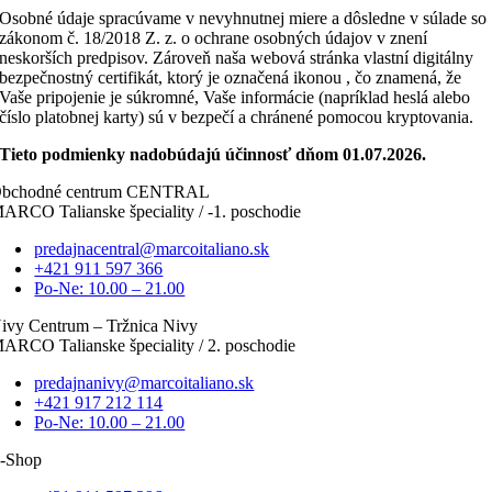
Osobné údaje spracúvame v nevyhnutnej miere a dôsledne v súlade so
zákonom č. 18/2018 Z. z. o ochrane osobných údajov v znení
neskorších predpisov. Zároveň naša webová stránka vlastní digitálny
bezpečnostný certifikát, ktorý je označená ikonou , čo znamená, že
Vaše pripojenie je súkromné, Vaše informácie (napríklad heslá alebo
číslo platobnej karty) sú v bezpečí a chránené pomocou kryptovania.
Tieto podmienky nadobúdajú účinnosť dňom 01.07.2026.
bchodné centrum CENTRAL
ARCO Talianske špeciality / -1. poschodie
predajnacentral@marcoitaliano.sk
+421 911 597 366
Po-Ne: 10.00 – 21.00
ivy Centrum – Tržnica Nivy
ARCO Talianske špeciality / 2. poschodie
predajnanivy@marcoitaliano.sk
+421 917 212 114
Po-Ne: 10.00 – 21.00
-Shop