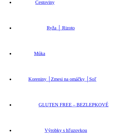
Cestoviny
Ryža │ Rizoto
Múka
Koreniny │Zmesi na omáčky │Soľ
GLUTEN FREE – BEZLEPKOVÉ
Výrobky s hľuzovkou