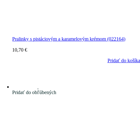
Pralinky s pistáciovým a karamelovým krémom (022164)
10,70
€
Pridať do košík
Pridať do obľúbených