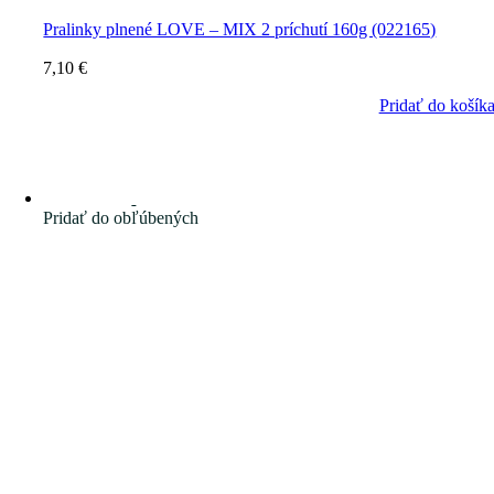
Pralinky plnené LOVE – MIX 2 príchutí 160g (022165)
7,10
€
Pridať do košík
Pridať do obľúbených