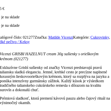
95
€
 je na sklade
 je na sklade
alógové číslo:
021277
Značka:
Matilde Vicenzi
Kategórie:
Cukrovinky
,
dké pečivo / Keksy
Vicenzi GRISBI HAZELNUT cream 30g sušienky s orieškovým
krémom (021277)
Exkluzívne Grisbì sušienky od značky Vicenzi predstavujú pravú
taliansku sladkú eleganciu. Jemné, krehké cesto je precízne naplnené
luxusným lieskovoorieškovým krémom, ktorý sa rozplýva na jazyku a
ponúka intenzívny gurmánsky zážitok. Každý kúsok je výsledkom
tradičného talianskeho cukrárskeho remesla s dôrazom na kvalitu
surovín a dokonalú chuť.
Prémiová sladkosť, ktorá premení kávovú pauzu alebo čajový rituál na
výnimočný okamih.