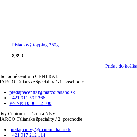
Pistáciový topping 250g
8,89
€
Pridať do košík
bchodné centrum CENTRAL
ARCO Talianske špeciality / -1. poschodie
predajnacentral@marcoitaliano.sk
+421 911 597 366
Po-Ne: 10.00 – 21.00
ivy Centrum – Tržnica Nivy
ARCO Talianske špeciality / 2. poschodie
predajnanivy@marcoitaliano.sk
+421 917 212 114