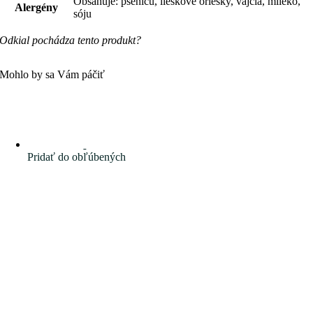
Obsahuje: pšenicu, lieskové oriešky, vajcia, mlieko,
Alergény
sóju
Odkial pochádza tento produkt?
Mohlo by sa Vám páčiť
Pridať do obľúbených