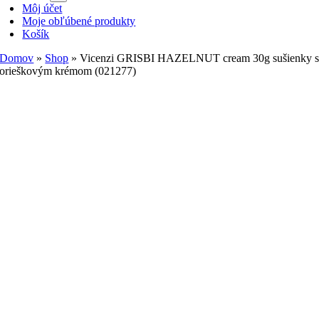
Môj účet
Moje obľúbené produkty
Košík
Domov
»
Shop
»
Vicenzi GRISBI HAZELNUT cream 30g sušienky 
orieškovým krémom (021277)