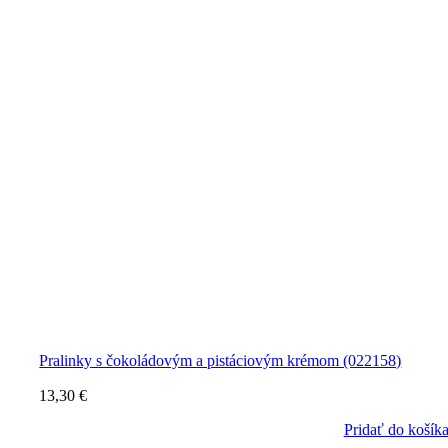
Pralinky s čokoládovým a pistáciovým krémom (022158)
13,30
€
Pridať do košík