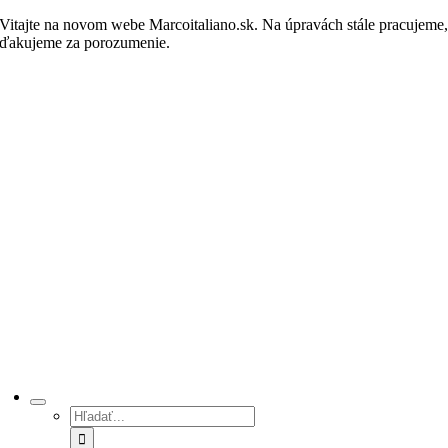
Skip
Vitajte na novom webe Marcoitaliano.sk. Na úpravách stále pracujeme
to
ďakujeme za porozumenie.
Nakupovať
content
Hľadať: