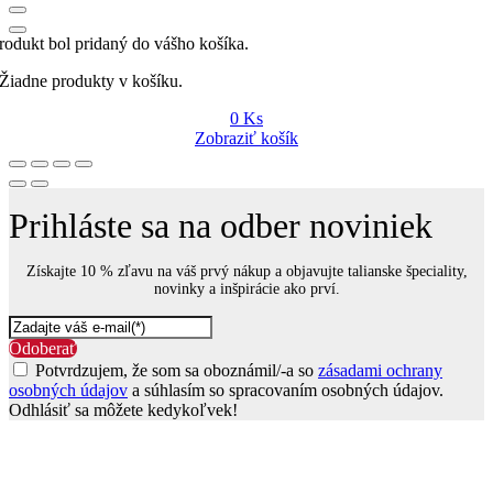
rodukt bol pridaný do vášho košíka.
Žiadne produkty v košíku.
0
Ks
Zobraziť košík
Prihláste sa na odber noviniek
Získajte 10 % zľavu na váš prvý nákup a objavujte talianske špeciality,
novinky a inšpirácie ako prví.
Odoberať
Potvrdzujem, že som sa oboznámil/-a so
zásadami ochrany
osobných údajov
a súhlasím so spracovaním osobných údajov.
Odhlásiť sa môžete kedykoľvek!
Go
to
Top