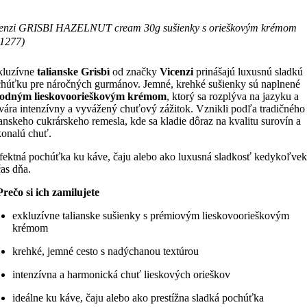
cenzi GRISBI HAZELNUT cream 30g sušienky s orieškovým krémom
1277)
kluzívne
talianske Grisbì
od značky
Vicenzi
prinášajú luxusnú sladkú
húťku pre náročných gurmánov. Jemné, krehké sušienky sú naplnené
hodným lieskovoorieškovým krémom
, ktorý sa rozplýva na jazyku a
vára intenzívny a vyvážený chuťový zážitok. Vznikli podľa tradičného
ianskeho cukrárskeho remesla, kde sa kladie dôraz na kvalitu surovín a
onalú chuť.
fektná pochúťka ku káve, čaju alebo ako luxusná sladkosť kedykoľvek
as dňa.
Prečo si ich zamilujete
exkluzívne talianske sušienky s prémiovým lieskovoorieškovým
krémom
krehké, jemné cesto s nadýchanou textúrou
intenzívna a harmonická chuť lieskových orieškov
ideálne ku káve, čaju alebo ako prestížna sladká pochúťka