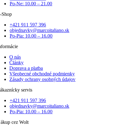
Po-Ne: 10.00 – 21.00
-Shop
+421 911 597 396
objednavky@marcoitaliano.sk
Po-Pia: 10.00 – 16.00
nformácie
O nás
Články
Doprava a platba
Všeobecné obchodné podmienky
Zásady ochrany osobných údajov
ákaznícky servis
+421 911 597 396
objednavky@marcoitaliano.sk
Po-Pia: 10.00 – 16.00
ákup cez Wolt