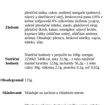
pšeničná múka, cukor, rastlinný margarín (palmový,
sójový a slnečnicový olej), lieskovcová pasta (16% v
kréme zodpovedá 6% celkovému zloženiu ),vajcia,
sušené plnotučné mlieko, maslo, glukózový sirup,
Zloženie
pšeničný škrob, kakao, emulgátor: sójový lecitín,
kypriace látky (uhličitan sodný, uhličitan amónny,
aróma). Obsahuje: pšenicu, lieskové oriešky, vajcia,
mlieko, sóju.
Nutričné hodnoty v prepočte na 100g: energia:
Nutričné
2256kJ/ 540Kcal, tuky 31,9g – z toho nasýtené
hodnoty
mastné kyseliny 12,6g, sacharidy 56,2g – z toho
cukry 30g, vláknina 2,1g, proteíny 6,1g, soľ 0,62g
Obsah/gramáž
135g
Skladovanie
Skladujte na suchom a chladnom mieste.