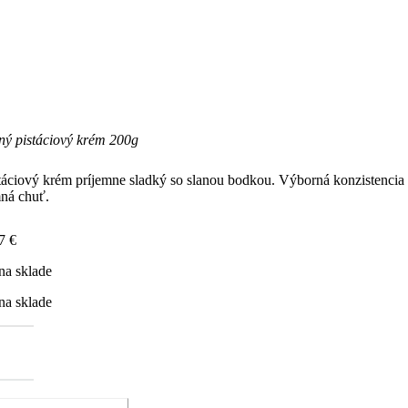
ný pistáciový krém 200g
táciový krém príjemne sladký so slanou bodkou. Výborná konzistencia
ná chuť.
17
€
na sklade
na sklade
žstvo
ný
táciový
ém
0g