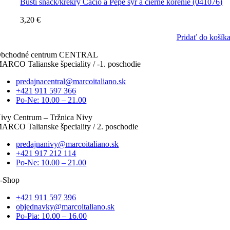
Busti snack/krekry Cacio a Pepe syr a čierne korenie (041076)
3,20
€
Pridať do košík
bchodné centrum CENTRAL
ARCO Talianske špeciality / -1. poschodie
predajnacentral@marcoitaliano.sk
+421 911 597 366
Po-Ne: 10.00 – 21.00
ivy Centrum – Tržnica Nivy
ARCO Talianske špeciality / 2. poschodie
predajnanivy@marcoitaliano.sk
+421 917 212 114
Po-Ne: 10.00 – 21.00
-Shop
+421 911 597 396
objednavky@marcoitaliano.sk
Po-Pia: 10.00 – 16.00