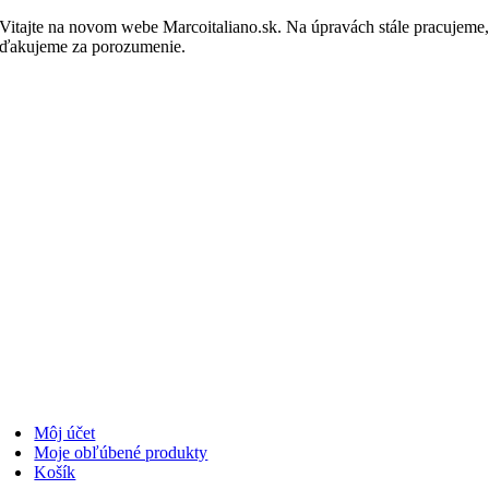
Skip
Vitajte na novom webe Marcoitaliano.sk. Na úpravách stále pracujeme
to
ďakujeme za porozumenie.
Nakupovať
content
Môj účet
Moje obľúbené produkty
Košík