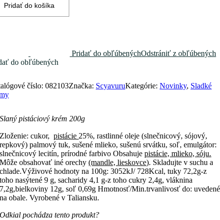
Pridať do košíka
Pridať do obľúbených
Odstrániť z obľúbených
dať do obľúbených
alógové číslo:
082103
Značka:
Scyavuru
Kategórie:
Novinky
,
Sladké
émy
Slaný pistáciový krém 200g
Zloženie: cukor,
pistácie
25%, rastlinné oleje (slnečnicový, sójový,
repkový) palmový tuk, sušené mlieko, sušenú srvátku, soľ, emulgátor:
slnečnicový lecitín, prírodné farbivo Obsahuje
pistácie, mlieko, sóju.
Môže obsahovať iné orechy
(mandle, lieskovce)
. Skladujte v suchu a
chlade.Výživové hodnoty na 100g: 3052kJ/ 728Kcal, tuky 72,2g-z
toho nasýtené 9 g, sacharidy 4,1 g-z toho cukry 2,4g, vláknina
7,2g,bielkoviny 12g, soľ 0,69g Hmotnosť/Min.trvanlivosť do: uveden
na obale. Vyrobené v Taliansku.
Odkial pochádza tento produkt?