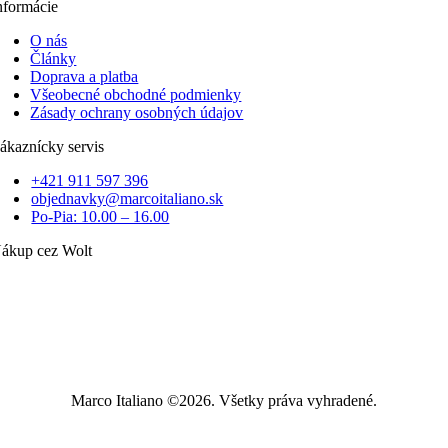
nformácie
O nás
Články
Doprava a platba
Všeobecné obchodné podmienky
Zásady ochrany osobných údajov
ákaznícky servis
+421 911 597 396
objednavky@marcoitaliano.sk
Po-Pia: 10.00 – 16.00
ákup cez Wolt
Marco Italiano ©2026. Všetky práva vyhradené.