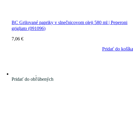
BC Grilované papriky v slnečnicovom oleji 580 ml | Peperoni
grigliato (091096)
7,06
€
Pridať do košík
Pridať do obľúbených