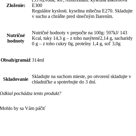
Zloženie:
E300
Regulátor kyslosti. kyselina mliečna E270. Skladujte
v suchu a chráňte pred slnečným žiarením.
Nutričné hodnoty v prepočte na 100g: 597kJ/ 143
Nutričné
Kcal, tuky 14,3 g – z toho nasýtené2,14 g, sacharidy
hodnoty
0 g – z toho cukry 0g, proteíny 1,4 g, soľ 3,0g
Obsah/gramáž
314ml
Skladujte na suchom mieste, po otvorení skladujte v
Skladovanie
chladničke a spotrebujte do 3 dní.
Odkial pochádza tento produkt?
Mohlo by sa Vám páčiť