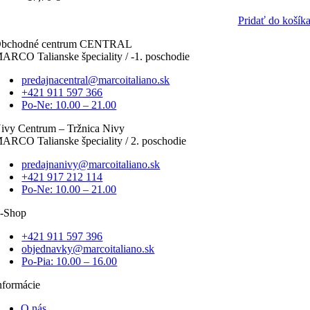
Pridať do košík
bchodné centrum CENTRAL
ARCO Talianske špeciality / -1. poschodie
predajnacentral@marcoitaliano.sk
+421 911 597 366
Po-Ne: 10.00 – 21.00
ivy Centrum – Tržnica Nivy
ARCO Talianske špeciality / 2. poschodie
predajnanivy@marcoitaliano.sk
+421 917 212 114
Po-Ne: 10.00 – 21.00
-Shop
+421 911 597 396
objednavky@marcoitaliano.sk
Po-Pia: 10.00 – 16.00
nformácie
O nás