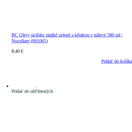
BC Olivy sicílske sladké zelené s kôstkou v náleve 580 ml |
Nocellare (091065)
8,40
€
Pridať do košík
Pridať do obľúbených