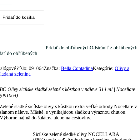
lske
dké
ené
Pridať do košíka
tkou
eve
4
Pridať do obľúbených
Odstrániť z obľúbených
dať do obľúbených
ellare
1064)
alógové číslo:
091064
Značka:
Bella Contadina
Kategórie:
Olivy a
ladaná zelenina
BC Olivy sicílske sladké zelené s kôstkou v náleve 314 ml | Nocellare
(091064)
Zelené sladké sicílske olivy s kôstkou extra veľké odrody Nocellare v
slanom náleve. Mäsité, s vynikajúcou sladkou výraznou chuťou.
Výborné najmä do šalátov, alebo na cestoviny.
Sicílske zelené sledké olivy NOCELLARA
(55%),voda, soľ, Antioxidant: kyselina askorbová