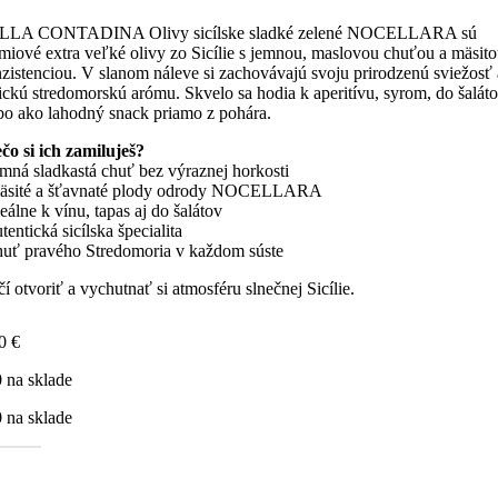
LLA CONTADINA Olivy sicílske sladké zelené NOCELLARA sú
miové extra veľké olivy zo Sicílie s jemnou, maslovou chuťou a mäsit
zistenciou. V slanom náleve si zachovávajú svoju prirodzenú sviežosť 
ickú stredomorskú arómu. Skvelo sa hodia k aperitívu, syrom, do šalát
bo ako lahodný snack priamo z pohára.
čo si ich zamiluješ?
emná sladkastá chuť bez výraznej horkosti
mäsité a šťavnaté plody odrody NOCELLARA
deálne k vínu, tapas aj do šalátov
utentická sicílska špecialita
huť pravého Stredomoria v každom súste
čí otvoriť a vychutnať si atmosféru slnečnej Sicílie.
80
€
 na sklade
 na sklade
žstvo
vy