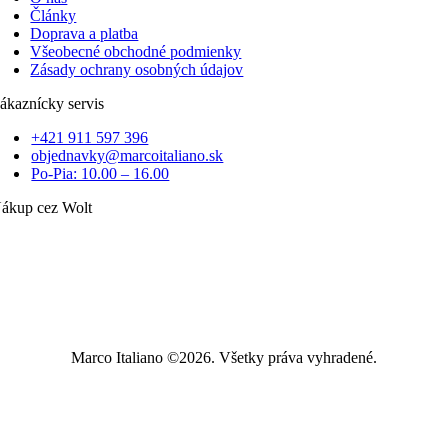
Články
Doprava a platba
Všeobecné obchodné podmienky
Zásady ochrany osobných údajov
ákaznícky servis
+421 911 597 396
objednavky@marcoitaliano.sk
Po-Pia: 10.00 – 16.00
ákup cez Wolt
Marco Italiano ©2026. Všetky práva vyhradené.