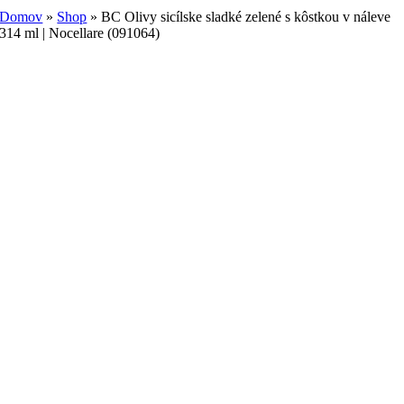
Domov
»
Shop
»
BC Olivy sicílske sladké zelené s kôstkou v náleve
314 ml | Nocellare (091064)