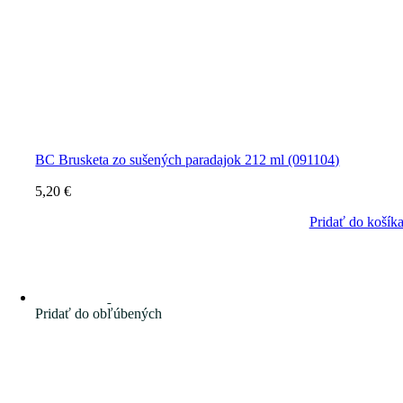
BC Brusketa zo sušených paradajok 212 ml (091104)
5,20
€
Pridať do košík
Pridať do obľúbených