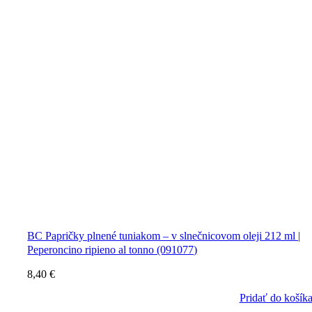
BC Papričky plnené tuniakom – v slnečnicovom oleji 212 ml |
Peperoncino ripieno al tonno (091077)
8,40
€
Pridať do košík