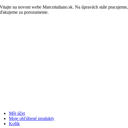
Skip
Vitajte na novom webe Marcoitaliano.sk. Na úpravách stále pracujeme
to
ďakujeme za porozumenie.
Nakupovať
content
Môj účet
Moje obľúbené produkty
Košík