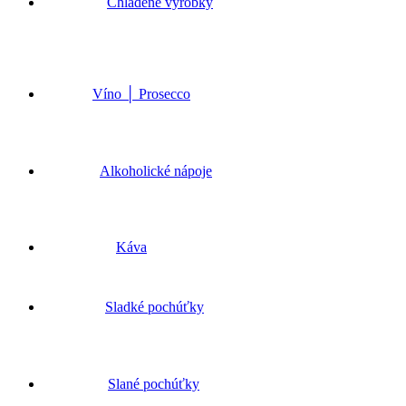
to
Chladené výrobky
Top
Víno │ Prosecco
Alkoholické nápoje
Káva
Sladké pochúťky
Slané pochúťky