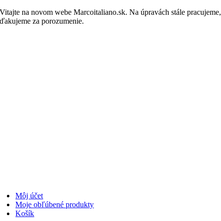
Skip
Vitajte na novom webe Marcoitaliano.sk. Na úpravách stále pracujeme
to
ďakujeme za porozumenie.
Nakupovať
content
Môj účet
Moje obľúbené produkty
Košík