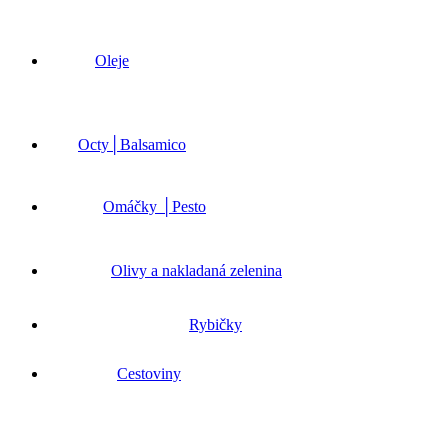
Oleje
Octy│Balsamico
Omáčky │Pesto
Olivy a nakladaná zelenina
Rybičky
Cestoviny