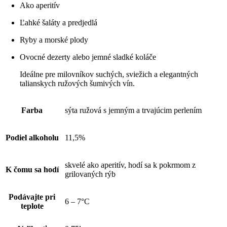
Ako aperitív
Ľahké šaláty a predjedlá
Ryby a morské plody
Ovocné dezerty alebo jemné sladké koláče
Ideálne pre milovníkov suchých, sviežich a elegantných
talianskych ružových šumivých vín.
Farba
sýta ružová s jemným a trvajúcim perlením
Podiel alkoholu
11,5%
skvelé ako aperitív, hodí sa k pokrmom z
K čomu sa hodí
grilovaných rýb
Podávajte pri
6 – 7°C
teplote