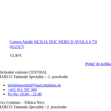
Cutrera Akrille SICILIA DOC NERO D AVOLA 0,75l
(012317)
13,30
€
Pridať do košík
bchodné centrum CENTRAL
ARCO Talianske špeciality / -1. poschodie
predajnacentral@marcoitaliano.sk
+421 911 597 366
Po-Ne: 10.00 – 21.00
ivy Centrum – Tržnica Nivy
ARCO Talianske špeciality / 2. poschodie