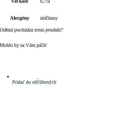
Veľkosť
0,75l
Alergény
siričitany
Odkial pochádza tento produkt?
Mohlo by sa Vám páčiť
Pridať do obľúbených