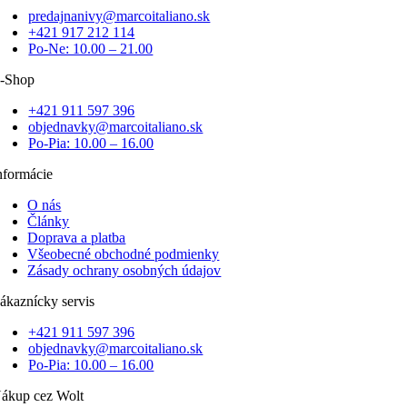
predajnanivy@marcoitaliano.sk
+421 917 212 114
Po-Ne: 10.00 – 21.00
-Shop
+421 911 597 396
objednavky@marcoitaliano.sk
Po-Pia: 10.00 – 16.00
nformácie
O nás
Články
Doprava a platba
Všeobecné obchodné podmienky
Zásady ochrany osobných údajov
ákaznícky servis
+421 911 597 396
objednavky@marcoitaliano.sk
Po-Pia: 10.00 – 16.00
ákup cez Wolt