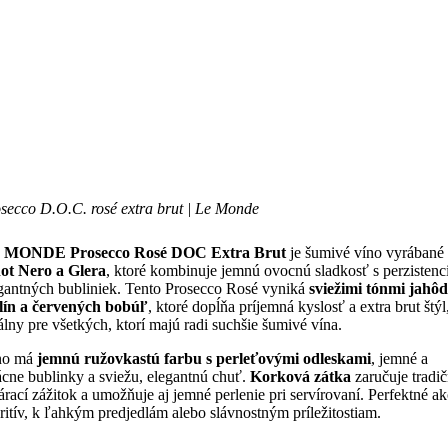
secco D.O.C. rosé extra brut | Le Monde
 MONDE Prosecco Rosé DOC Extra Brut
je šumivé víno vyrábané
ot Nero a Glera
, ktoré kombinuje jemnú ovocnú sladkosť s perzistenc
gantných bubliniek. Tento Prosecco Rosé vyniká
sviežimi tónmi jahôd
lín a červených bobúľ
, ktoré dopĺňa príjemná kyslosť a extra brut štýl
álny pre všetkých, ktorí majú radi suchšie šumivé vína.
no má
jemnú ružovkastú farbu s perleťovými odleskami
, jemné a
ácne bublinky a sviežu, elegantnú chuť.
Korková zátka
zaručuje tradi
árací zážitok a umožňuje aj jemné perlenie pri servírovaní. Perfektné a
ritív, k ľahkým predjedlám alebo slávnostným príležitostiam.