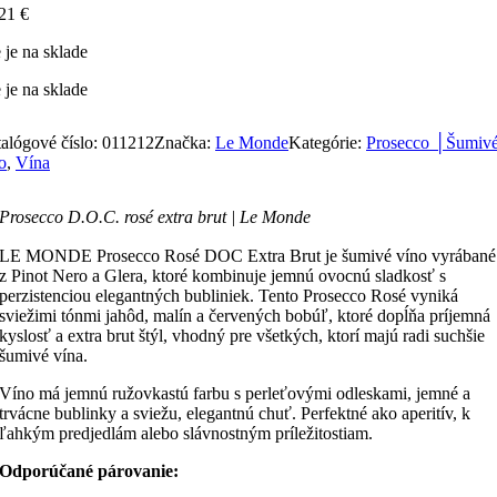
,21
€
 je na sklade
 je na sklade
alógové číslo:
011212
Značka:
Le Monde
Kategórie:
Prosecco │Šumiv
o
,
Vína
Prosecco D.O.C. rosé extra brut | Le Monde
LE MONDE Prosecco Rosé DOC Extra Brut je šumivé víno vyrábané
z Pinot Nero a Glera, ktoré kombinuje jemnú ovocnú sladkosť s
perzistenciou elegantných bubliniek. Tento Prosecco Rosé vyniká
sviežimi tónmi jahôd, malín a červených bobúľ, ktoré dopĺňa príjemná
kyslosť a extra brut štýl, vhodný pre všetkých, ktorí majú radi suchšie
šumivé vína.
Víno má jemnú ružovkastú farbu s perleťovými odleskami, jemné a
trvácne bublinky a sviežu, elegantnú chuť. Perfektné ako aperitív, k
ľahkým predjedlám alebo slávnostným príležitostiam.
Odporúčané párovanie: