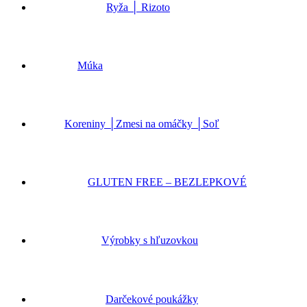
Ryža │ Rizoto
Múka
Koreniny │Zmesi na omáčky │Soľ
GLUTEN FREE – BEZLEPKOVÉ
Výrobky s hľuzovkou
Darčekové poukážky