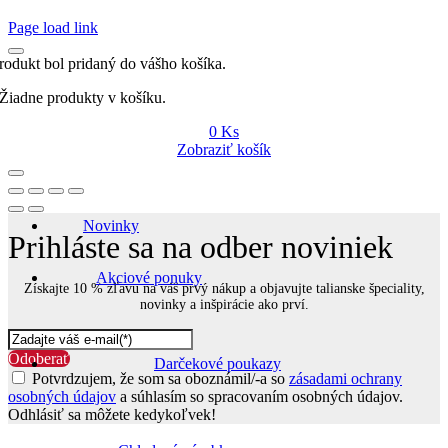
Page load link
rodukt bol pridaný do vášho košíka.
Žiadne produkty v košíku.
0
Ks
Zobraziť košík
Novinky
Prihláste sa na odber noviniek
Akciové ponuky
Získajte 10 % zľavu na váš prvý nákup a objavujte talianske špeciality,
novinky a inšpirácie ako prví.
Odoberať
Darčekové poukazy
Potvrdzujem, že som sa oboznámil/-a so
zásadami ochrany
osobných údajov
a súhlasím so spracovaním osobných údajov.
Odhlásiť sa môžete kedykoľvek!
Go