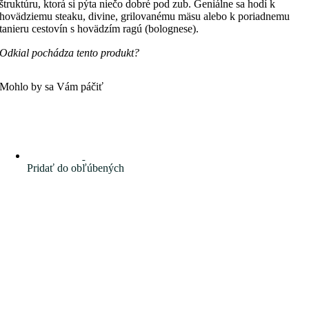
štruktúru, ktorá si pýta niečo dobré pod zub. Geniálne sa hodí k
hovädziemu steaku, divine, grilovanému mäsu alebo k poriadnemu
tanieru cestovín s hovädzím ragú (bolognese).
Odkial pochádza tento produkt?
Mohlo by sa Vám páčiť
Pridať do obľúbených