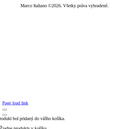
Marco Italiano ©2026. Všetky práva vyhradené.
Page load link
rodukt bol pridaný do vášho košíka.
Žiadne produkty v košíku.