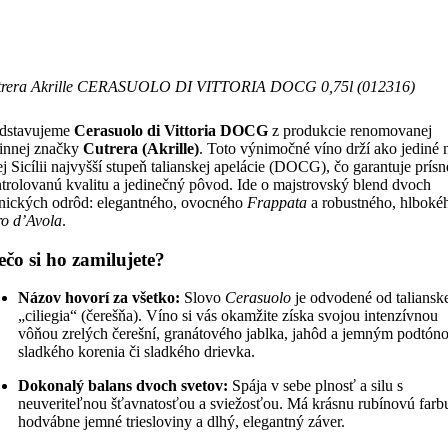
trera Akrille CERASUOLO DI VITTORIA DOCG 0,75l (012316)
edstavujeme
Cerasuolo di Vittoria DOCG
z produkcie renomovanej
innej značky
Cutrera (Akrille)
. Toto výnimočné víno drží ako jediné 
ej Sicílii najvyšší stupeň talianskej apelácie (DOCG), čo garantuje prísn
trolovanú kvalitu a jedinečný pôvod. Ide o majstrovský blend dvoch
nických odrôd: elegantného, ovocného
Frappata
a robustného, hlboké
o d’Avola
.
ečo si ho zamilujete?
Názov hovorí za všetko:
Slovo
Cerasuolo
je odvodené od taliansk
„ciliegia“ (čerešňa). Víno si vás okamžite získa svojou intenzívnou
vôňou zrelých čerešní, granátového jablka, jahôd a jemným podtón
sladkého korenia či sladkého drievka.
Dokonalý balans dvoch svetov:
Spája v sebe plnosť a silu s
neuveriteľnou šťavnatosťou a sviežosťou. Má krásnu rubínovú farb
hodvábne jemné triesloviny a dlhý, elegantný záver.