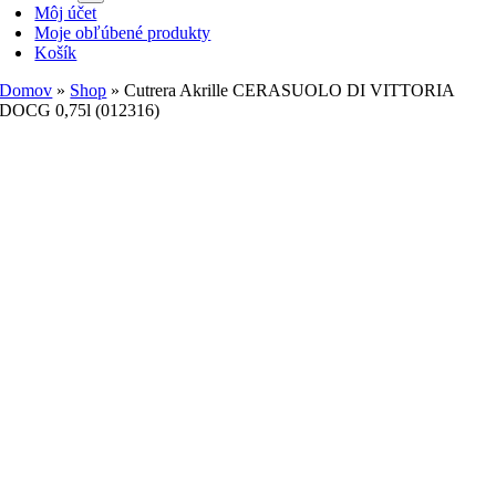
Môj účet
Moje obľúbené produkty
Košík
Domov
»
Shop
»
Cutrera Akrille CERASUOLO DI VITTORIA
DOCG 0,75l (012316)