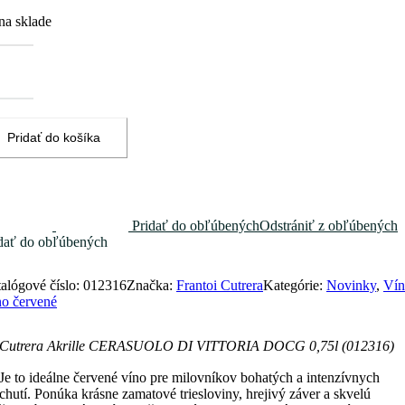
na sklade
žstvo
rera
ille
RASUOLO
TTORIA
Pridať do košíka
OCG
5l
2316)
Pridať do obľúbených
Odstrániť z obľúbených
dať do obľúbených
alógové číslo:
012316
Značka:
Frantoi Cutrera
Kategórie:
Novinky
,
Vín
o červené
Cutrera Akrille CERASUOLO DI VITTORIA DOCG 0,75l (012316)
Je to ideálne červené víno pre milovníkov bohatých a intenzívnych
chutí. Ponúka krásne zamatové triesloviny, hrejivý záver a skvelú