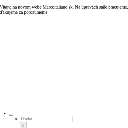
Skip
Vitajte na novom webe Marcoitaliano.sk. Na úpravách stále pracujeme
to
ďakujeme za porozumenie.
Nakupovať
content
Hľadať: