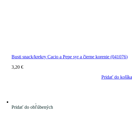
Busti snack/krekry Cacio a Pepe syr a čierne korenie (041076)
3,20
€
Pridať do košík
Pridať do obľúbených