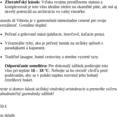
Zberateľský kúsok:
Vďaka svojmu prestížnemu statusu a
komplexnosti je toto víno ideálne nielen na okamžité pitie, ale má aj
skvelý potenciál na archiváciu vo vašej vinotéke.
asuolo di Vittoria je v gastronómii mimoriadne cenené pre svoju
verzálnosť. Geniálne doplní:
Pečené a grilované mäsá (jahňacie, bravčové, kačacie prsia).
Výraznejšie ryby, ako je pečený tuniak na sicílsky spôsob s
paradajkami a kaparami.
Tradičné lasagne, hutné cestoviny a stredne vyzreté syry.
Odporúčanie someliéra:
Pre dokonalý zážitok podávajte toto
víno pri teplote
16 – 18 °C
. Nebojte sa ho otvoriť chvíľu pred
podávaním, aby sa v pohári naplno rozvinul jeho bohatý
čerešňový buket.
neste si domov kúsok sicílskej vinárskej aristokracie a premeňte večeru
abudnuteľný gurmánsky zážitok!
,50
€
na sklade