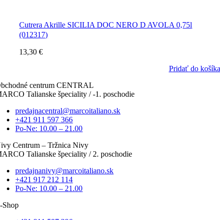
Cutrera Akrille SICILIA DOC NERO D AVOLA 0,75l
(012317)
13,30
€
Pridať do košík
bchodné centrum CENTRAL
ARCO Talianske špeciality / -1. poschodie
predajnacentral@marcoitaliano.sk
+421 911 597 366
Po-Ne: 10.00 – 21.00
ivy Centrum – Tržnica Nivy
ARCO Talianske špeciality / 2. poschodie
predajnanivy@marcoitaliano.sk
+421 917 212 114
Po-Ne: 10.00 – 21.00
-Shop