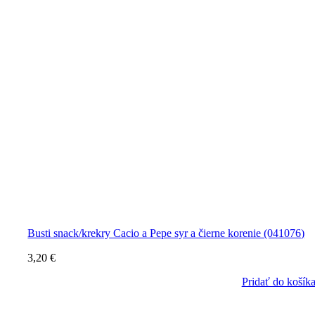
Busti snack/krekry Cacio a Pepe syr a čierne korenie (041076)
3,20
€
Pridať do košík