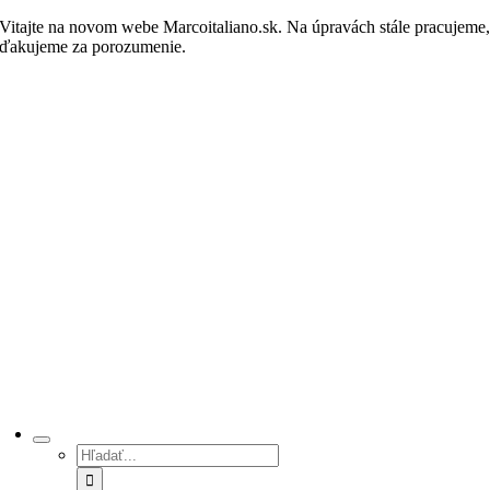
Skip
Vitajte na novom webe Marcoitaliano.sk. Na úpravách stále pracujeme
to
ďakujeme za porozumenie.
Nakupovať
content
Hľadať: