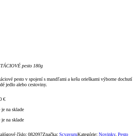
STÁCIOVÉ pesto 180g
táciové pesto v spojení s mandľami a kešu orieškami výborne dochutí
dé jedlo alebo cestoviny.
90
€
 je na sklade
 je na sklade
alógové číslo:
082097
Značka:
Scyavuru
Kategórie:
Novinky
,
Pesto