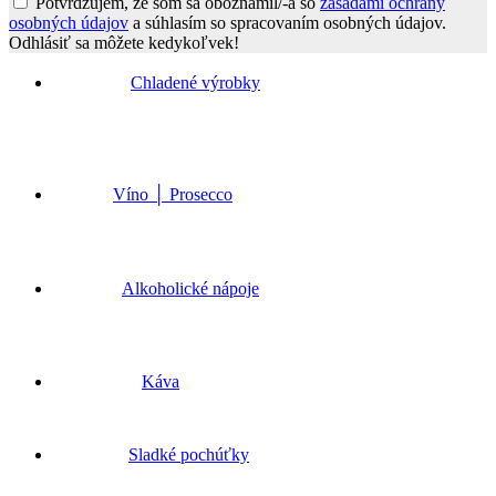
Potvrdzujem, že som sa oboznámil/-a so
zásadami ochrany
osobných údajov
a súhlasím so spracovaním osobných údajov.
Odhlásiť sa môžete kedykoľvek!
Go
to
Chladené výrobky
Top
Víno │ Prosecco
Alkoholické nápoje
Káva
Sladké pochúťky