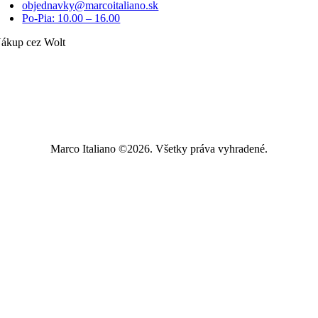
objednavky@marcoitaliano.sk
Po-Pia: 10.00 – 16.00
ákup cez Wolt
Marco Italiano ©2026. Všetky práva vyhradené.