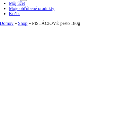
Môj účet
Moje obľúbené produkty
Košík
Domov
»
Shop
»
PISTÁCIOVÉ pesto 180g