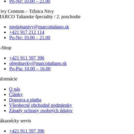
Po-Ne: 10.00 – 21.00
ivy Centrum – Tržnica Nivy
ARCO Talianske špeciality / 2. poschodie
predajnanivy@marcoitaliano.sk
+421 917 212 114
Po-Ne: 10.00 – 21.00
-Shop
+421 911 597 396
objednavky@marcoitaliano.sk
Po-Pia: 10.00 – 16.00
nformácie
O nás
Články
Doprava a platba
Všeobecné obchodné podmienky
Zásady ochrany osobných údajov
ákaznícky servis
+421 911 597 396