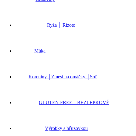
Ryža │ Rizoto
Múka
Koreniny │Zmesi na omáčky │Soľ
GLUTEN FREE – BEZLEPKOVÉ
Výrobky s hľuzovkou