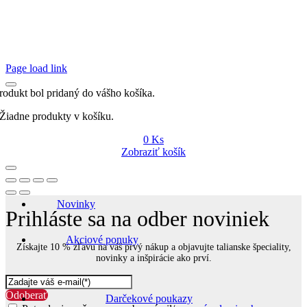
Page load link
rodukt bol pridaný do vášho košíka.
Žiadne produkty v košíku.
0
Ks
Zobraziť košík
Novinky
Prihláste sa na odber noviniek
Akciové ponuky
Získajte 10 % zľavu na váš prvý nákup a objavujte talianske špeciality,
novinky a inšpirácie ako prví.
Odoberať
Darčekové poukazy