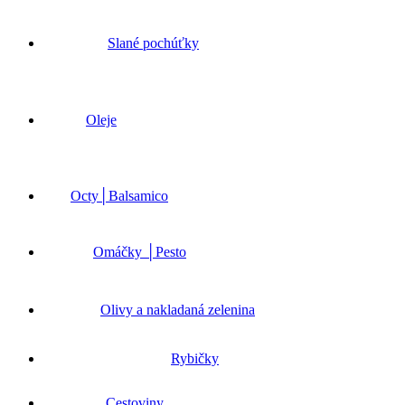
Slané pochúťky
Oleje
Octy│Balsamico
Omáčky │Pesto
Olivy a nakladaná zelenina
Rybičky
Cestoviny