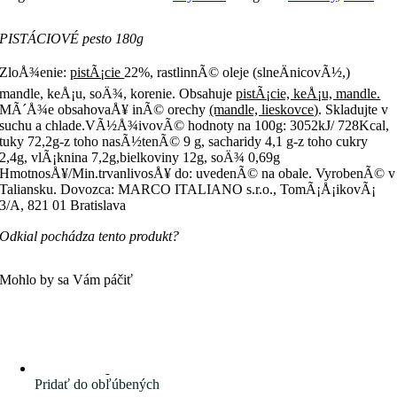
PISTÁCIOVÉ pesto 180g
ZloÅ¾enie:
pistÃ¡cie
22%, rastlinnÃ© oleje (slneÄnicovÃ½,)
mandle, keÅ¡u, soÄ¾, korenie. Obsahuje
pistÃ¡cie, keÅ¡u, mandle.
MÃ´Å¾e obsahovaÅ¥ inÃ© orechy
(mandle, lieskovce)
. Skladujte v
suchu a chlade.VÃ½Å¾ivovÃ© hodnoty na 100g: 3052kJ/ 728Kcal,
tuky 72,2g-z toho nasÃ½tenÃ© 9 g, sacharidy 4,1 g-z toho cukry
2,4g, vlÃ¡knina 7,2g,bielkoviny 12g, soÄ¾ 0,69g
HmotnosÅ¥/Min.trvanlivosÅ¥ do: uvedenÃ© na obale. VyrobenÃ© v
Taliansku. Dovozca: MARCO ITALIANO s.r.o., TomÃ¡Å¡ikovÃ¡
3/A, 821 01 Bratislava
Odkial pochádza tento produkt?
Mohlo by sa Vám páčiť
Pridať do obľúbených