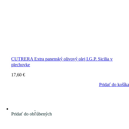
CUTRERA Extra panenský olivový olej I.G.P. Sicilia v
plechovke
17,60
€
Pridať do košík
Pridať do obľúbených