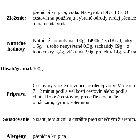
pšeničná krupica, voda. Na výrobu DE CECCO
Zloženie:
cestovín sa používajú vybrané odrody tvrdej pšenice
a pramenitá voda.
Nutričné hodnoty na 100g: 1490kJ/ 351Kcal, tuky
Nutričné
1,5g – z toho nenysýtené 0,3g, sacharidy 69g – z
hodnoty
toho cukry 3,4g, vláknina 2,9g, proteíny 14g, soľ 0g
Obsah/gramáž
500g
Cestoviny vložte do vriacej osolenej vody. Varte ich
7-12 minút podľa veľkosti cestovín alebo podľa
Príprava
chuti. Hotové cestoviny preceďte a ochuťte
omáčkami, syrom, zeleninou.
Skladovanie
Skladujte v suchu a chráňte pred slnečným žiarením.
Alergény
pšeničná krupica