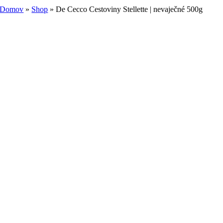
Domov
»
Shop
»
De Cecco Cestoviny Stellette | nevaječné 500g