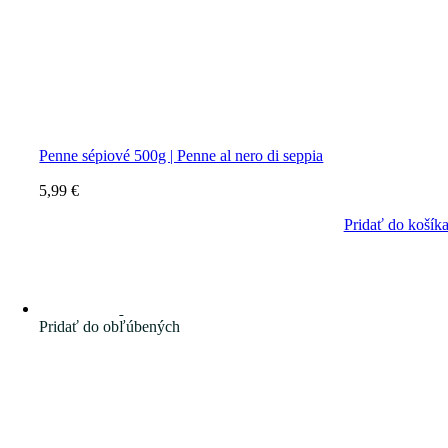
Penne sépiové 500g | Penne al nero di seppia
5,99
€
Pridať do košík
Pridať do obľúbených