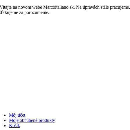
Skip
Vitajte na novom webe Marcoitaliano.sk. Na úpravách stále pracujeme
to
ďakujeme za porozumenie.
Nakupovať
content
Môj účet
Moje obľúbené produkty
Košík