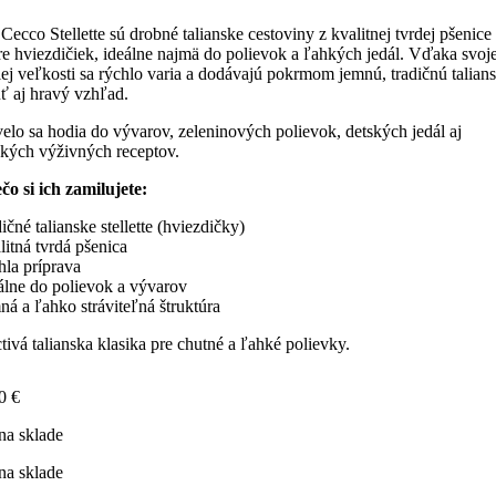
Cecco Stellette sú drobné talianske cestoviny z kvalitnej tvrdej pšenice
re hviezdičiek, ideálne najmä do polievok a ľahkých jedál. Vďaka svoje
ej veľkosti sa rýchlo varia a dodávajú pokrmom jemnú, tradičnú talian
ť aj hravý vzhľad.
elo sa hodia do vývarov, zeleninových polievok, detských jedál aj
kých výživných receptov.
čo si ich zamilujete:
dičné talianske stellette (hviezdičky)
litná tvrdá pšenica
hla príprava
álne do polievok a vývarov
ná a ľahko stráviteľná štruktúra
tivá talianska klasika pre chutné a ľahké polievky.
90
€
na sklade
na sklade