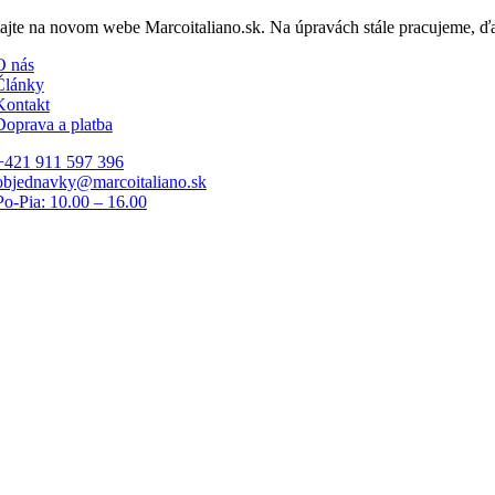
Skip
tajte na novom webe Marcoitaliano.sk. Na úpravách stále pracujeme, 
to
O nás
content
Články
Kontakt
Doprava a platba
+421 911 597 396
objednavky@marcoitaliano.sk
Po-Pia: 10.00 – 16.00