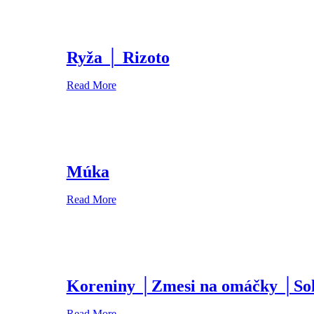
Ryža │ Rizoto
Read More
Múka
Read More
Koreniny │Zmesi na omáčky │So
Read More