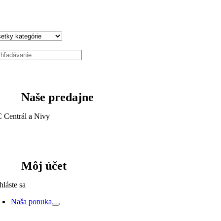
Naše predajne
 Centrál a Nivy
Môj účet
hláste sa
Naša ponuka