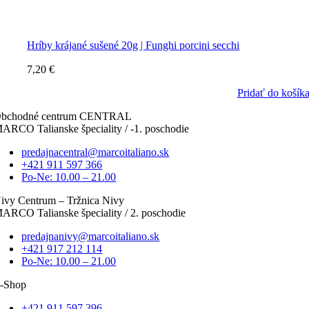
Hríby krájané sušené 20g | Funghi porcini secchi
7,20
€
Pridať do košík
bchodné centrum CENTRAL
ARCO Talianske špeciality / -1. poschodie
predajnacentral@marcoitaliano.sk
+421 911 597 366
Po-Ne: 10.00 – 21.00
ivy Centrum – Tržnica Nivy
ARCO Talianske špeciality / 2. poschodie
predajnanivy@marcoitaliano.sk
+421 917 212 114
Po-Ne: 10.00 – 21.00
-Shop
+421 911 597 396