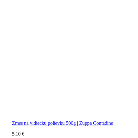
Zmes na vidiecku polievku 500g | Zuppa Contadine
5,10
€