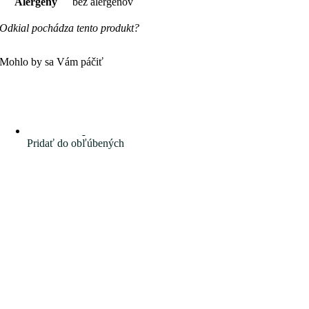
Alergény
bez alergénov
Odkial pochádza tento produkt?
Mohlo by sa Vám páčiť
Pridať do obľúbených