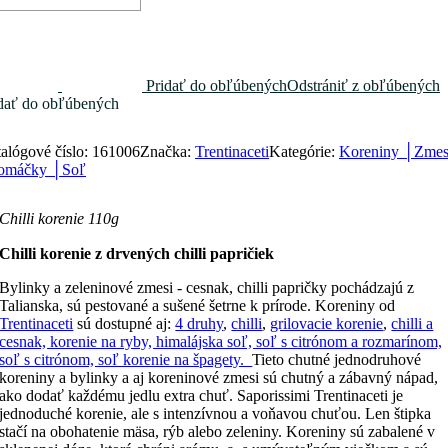
Pridať do obľúbených
Odstrániť z obľúbených
dať do obľúbených
alógové číslo:
161006
Značka:
Trentinaceti
Kategórie:
Koreniny │Zmes
 omáčky │Soľ
Chilli korenie 110g
Chilli korenie z drvených chilli papričiek
Bylinky a zeleninové zmesi - cesnak, chilli papričky pochádzajú z
Talianska, sú pestované a sušené šetrne k prírode. Koreniny od
Trentinaceti
sú dostupné aj:
4 druhy
,
chilli
,
grilovacie korenie
,
chilli a
cesnak, korenie na ryby, himalájska soľ, soľ s citrónom a rozmarínom,
soľ s citrónom, soľ korenie na špagety.
Tieto chutné jednodruhové
koreniny a bylinky a aj koreninové zmesi sú chutný a zábavný nápad,
ako dodať každému jedlu extra chuť. Saporissimi Trentinaceti je
jednoduché korenie, ale s intenzívnou a voňavou chuťou. Len štipka
stačí na obohatenie mäsa, rýb alebo zeleniny. Koreniny sú zabalené v