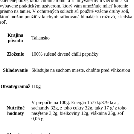
sklenenej dóze, ktorá chráni arómu a s umývateľným viečkom a sú
vybavené praktickým uzáverom, ktorý vám umožňuje mlieť korenie
priamo na tanier. V ochutených soliach sú použité vzácne druhy solí,
ktoré možno použiť v kuchyni: rafinovaná himalájska ružová, sicílska
soľ.
Krajina
Taliansko
pôvodu
Zloženie
100% sušené drvené chilli papričky
Skladovanie
Skladujte na suchom mieste, chráňte pred vlhkosťou
Obsah/gramáž
110g
V prepočte na 100g: Energia 1577kj/379 kcal,
Nutričné
sacharidy 32g, z toho cukry 32g, tuky 17 g/ z toho
hodnoty
nasýtene 3,2g, bielkoviny 12g, vláknina 25g, soľ
0,05 g