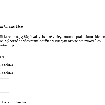
lli korenie 110g
lli korenie najvyššej kvality, balené v elegantnom a praktickom sklen
le. Výborné na všestranné použitie v kuchyni hlavne pre milovníkov
antných jedál.
99
€
na sklade
na sklade
žstvo
lli
enie
0g
Pridať do košíka