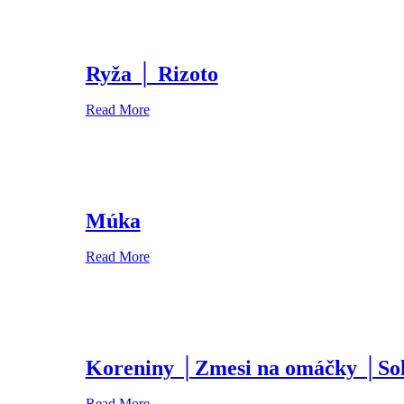
Ryža │ Rizoto
Read More
Múka
Read More
Koreniny │Zmesi na omáčky │So
Read More