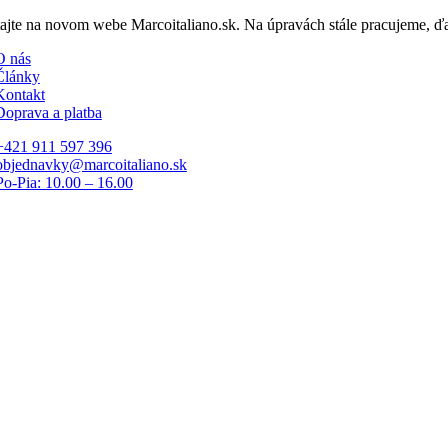
Skip
tajte na novom webe Marcoitaliano.sk. Na úpravách stále pracujeme, 
to
O nás
content
Články
Kontakt
Doprava a platba
+421 911 597 396
objednavky@marcoitaliano.sk
Po-Pia: 10.00 – 16.00