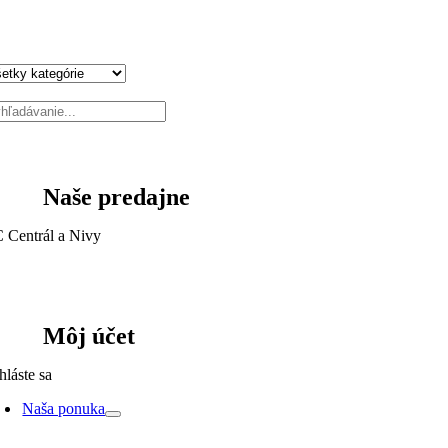
Naše predajne
 Centrál a Nivy
Môj účet
hláste sa
Naša ponuka