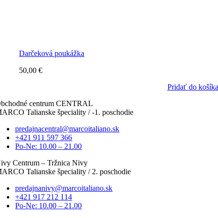
Darčeková poukážka
50,00
€
Pridať do košík
bchodné centrum CENTRAL
ARCO Talianske špeciality / -1. poschodie
predajnacentral@marcoitaliano.sk
+421 911 597 366
Po-Ne: 10.00 – 21.00
ivy Centrum – Tržnica Nivy
ARCO Talianske špeciality / 2. poschodie
predajnanivy@marcoitaliano.sk
+421 917 212 114
Po-Ne: 10.00 – 21.00