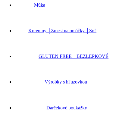
Múka
Koreniny │Zmesi na omáčky │Soľ
GLUTEN FREE – BEZLEPKOVÉ
Výrobky s hľuzovkou
Darčekové poukážky