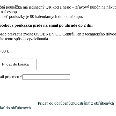
dá poukážka má jedinečný QR kód a heslo – zľavový kupón na náku
 náš eshop.
tnosť poukážky je 90 kalendárnych dní od nákupu.
čeková poukážka príde na email po úhrade do 2 dní.
sob prevzatia zvolte OSOBNE v OC Centrál, len z technického dôvo
lte tento spôsob vyzdvihnutia.
0,00
€
žstvo
Pridať do košíka
čeková
kážka
il príjemcu
*
Pridať do obľúbených
Odstrániť z obľúbených
dať do obľúbených