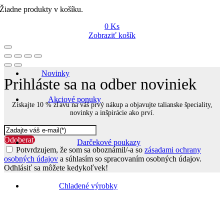
Žiadne produkty v košíku.
0
Ks
Zobraziť košík
Novinky
Prihláste sa na odber noviniek
Akciové ponuky
Získajte 10 % zľavu na váš prvý nákup a objavujte talianske špeciality,
novinky a inšpirácie ako prví.
Odoberať
Darčekové poukazy
Potvrdzujem, že som sa oboznámil/-a so
zásadami ochrany
osobných údajov
a súhlasím so spracovaním osobných údajov.
Odhlásiť sa môžete kedykoľvek!
Go
to
Chladené výrobky
Top