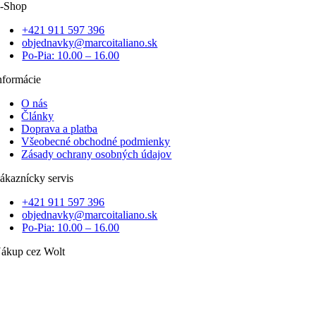
-Shop
+421 911 597 396
objednavky@marcoitaliano.sk
Po-Pia: 10.00 – 16.00
nformácie
O nás
Články
Doprava a platba
Všeobecné obchodné podmienky
Zásady ochrany osobných údajov
ákaznícky servis
+421 911 597 396
objednavky@marcoitaliano.sk
Po-Pia: 10.00 – 16.00
ákup cez Wolt