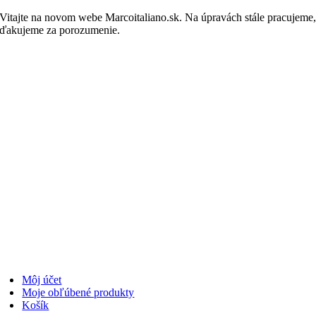
Skip
Vitajte na novom webe Marcoitaliano.sk. Na úpravách stále pracujeme
to
ďakujeme za porozumenie.
Nakupovať
content
Môj účet
Moje obľúbené produkty
Košík