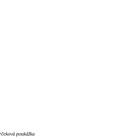
rčeková poukážka