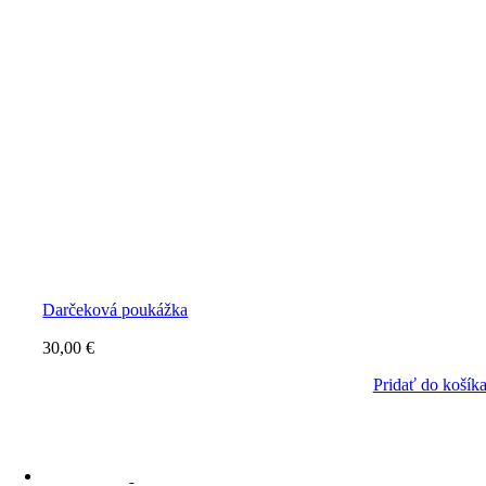
Darčeková poukážka
30,00
€
Pridať do košík