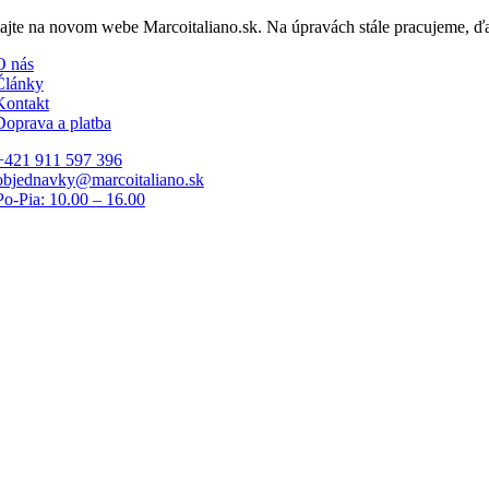
Skip
tajte na novom webe Marcoitaliano.sk. Na úpravách stále pracujeme, 
to
O nás
content
Články
Kontakt
Doprava a platba
+421 911 597 396
objednavky@marcoitaliano.sk
Po-Pia: 10.00 – 16.00