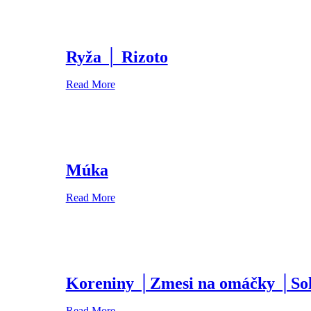
Ryža │ Rizoto
Read More
Múka
Read More
Koreniny │Zmesi na omáčky │So
Read More