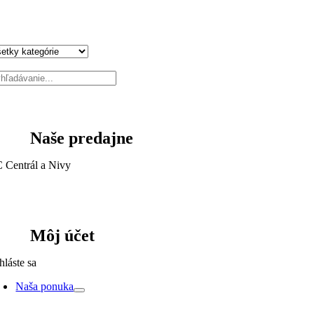
Naše predajne
 Centrál a Nivy
Môj účet
hláste sa
Naša ponuka