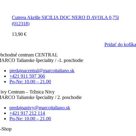
Cutrera Akrille SICILIA DOC NERO D AVOLA 0,75l
(012318)
13,90
€
Pridať do košík
bchodné centrum CENTRAL
ARCO Talianske špeciality / -1. poschodie
predajnacentral@marcoitaliano.sk
+421 911 597 366
Po-Ne: 10.00 – 21.00
ivy Centrum – Tržnica Nivy
ARCO Talianske špeciality / 2. poschodie
predajnanivy@marcoitaliano.sk
+421 917 212 114
Po-Ne: 10.00 – 21.00
-Shop