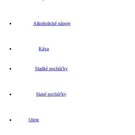
Alkoholické nápoje
Káva
Sladké pochúťky
Slané pochúťky
Oleje