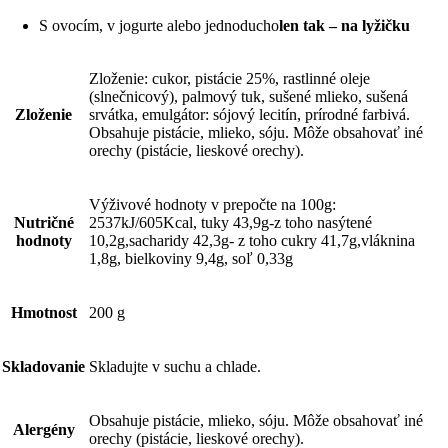
S ovocím, v jogurte alebo jednoducho
len tak – na lyžičku
Zloženie: cukor, pistácie 25%, rastlinné oleje
(slnečnicový), palmový tuk, sušené mlieko, sušená
Zloženie
srvátka, emulgátor: sójový lecitín, prírodné farbivá.
Obsahuje pistácie, mlieko, sóju. Môže obsahovať iné
orechy (pistácie, lieskové orechy).
Výživové hodnoty v prepočte na 100g:
Nutričné
2537kJ/605Kcal, tuky 43,9g-z toho nasýtené
hodnoty
10,2g,sacharidy 42,3g- z toho cukry 41,7g,vláknina
1,8g, bielkoviny 9,4g, soľ 0,33g
Hmotnost
200 g
Skladovanie
Skladujte v suchu a chlade.
Obsahuje pistácie, mlieko, sóju. Môže obsahovať iné
Alergény
orechy (pistácie, lieskové orechy).