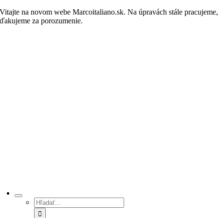
Skip
Vitajte na novom webe Marcoitaliano.sk. Na úpravách stále pracujeme
to
ďakujeme za porozumenie.
Nakupovať
content
Hľadať: