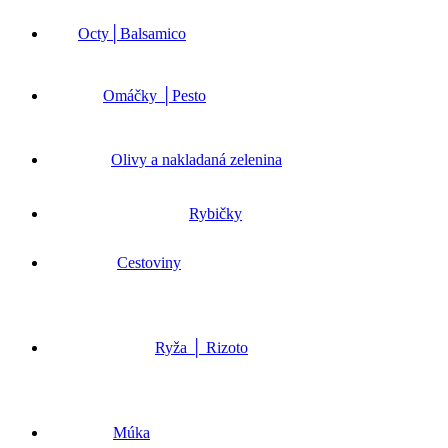
Octy│Balsamico
Omáčky │Pesto
Olivy a nakladaná zelenina
Rybičky
Cestoviny
Ryža │ Rizoto
Múka