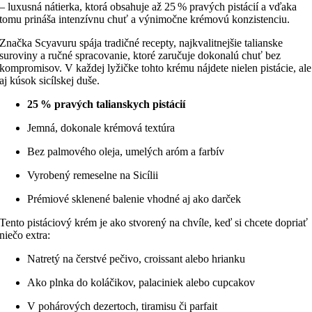
– luxusná nátierka, ktorá obsahuje až 25 % pravých pistácií a vďaka
tomu prináša intenzívnu chuť a výnimočne krémovú konzistenciu.
Značka Scyavuru spája tradičné recepty, najkvalitnejšie talianske
suroviny a ručné spracovanie, ktoré zaručuje dokonalú chuť bez
kompromisov. V každej lyžičke tohto krému nájdete nielen pistácie, ale
aj kúsok sicílskej duše.
25 % pravých talianskych pistácií
Jemná, dokonale krémová textúra
Bez palmového oleja, umelých aróm a farbív
Vyrobený remeselne na Sicílii
Prémiové sklenené balenie vhodné aj ako darček
Tento pistáciový krém je ako stvorený na chvíle, keď si chcete dopriať
niečo extra:
Natretý na čerstvé pečivo, croissant alebo hrianku
Ako plnka do koláčikov, palaciniek alebo cupcakov
V pohárových dezertoch, tiramisu či parfait