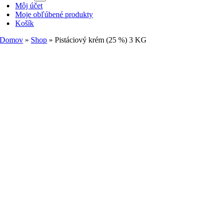
Môj účet
Moje obľúbené produkty
Košík
Domov
»
Shop
»
Pistáciový krém (25 %) 3 KG