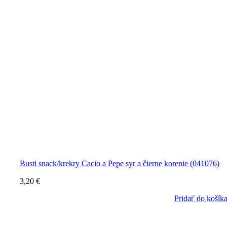
Busti snack/krekry Cacio a Pepe syr a čierne korenie (041076)
3,20
€
Pridať do košík