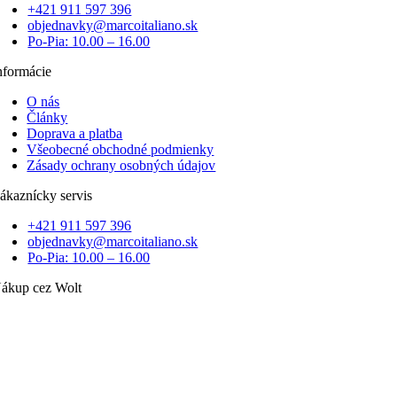
+421 911 597 396
objednavky@marcoitaliano.sk
Po-Pia: 10.00 – 16.00
nformácie
O nás
Články
Doprava a platba
Všeobecné obchodné podmienky
Zásady ochrany osobných údajov
ákaznícky servis
+421 911 597 396
objednavky@marcoitaliano.sk
Po-Pia: 10.00 – 16.00
ákup cez Wolt