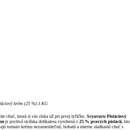
táciový krém (25 %) 3 KG
ite chuť, ktorá si vás získa už pri prvej lyžičke.
Scyavuru Pistáciový
ém
je poctivá sicílska delikatesa vyrobená z
25 % pravých pistácií
, kto
ajú tomuto krému nezameniteľnú, bohatú a mierne sladkastú chuť s