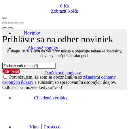
0
Ks
Zobraziť košík
Novinky
Prihláste sa na odber noviniek
Akciové ponuky
Získajte 10 % zľavu na váš prvý nákup a objavujte talianske špeciality,
novinky a inšpirácie ako prví.
Odoberať
Darčekové poukazy
Potvrdzujem, že som sa oboznámil/-a so
zásadami ochrany
osobných údajov
a súhlasím so spracovaním osobných údajov.
Odhlásiť sa môžete kedykoľvek!
Go
to
Chladené výrobky
Top
Víno │ Prosecco