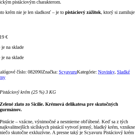
ickým pistáciovým charakterom.
to krém nie je len sladkosť – je to
pistáciový zážitok
, ktorý si zamiluje
,19
€
 je na sklade
 je na sklade
alógové číslo:
082090
Značka:
Scyavuru
Kategórie:
Novinky
,
Sladké
émy
Pistáciový krém (25 %) 3 KG
Zelené zlato zo Sicílie. Krémová delikatesa pre skutočných
gurmánov.
Pistácie – vzácne, výnimočné a nesmierne obľúbené. Keď sa z tých
najkvalitnejších sicílskych pistácií vytvorí jemný, hladký krém, vznikn
niečo skutočne exkluzívne. A presne taký je Scyavuru Pistáciový krém