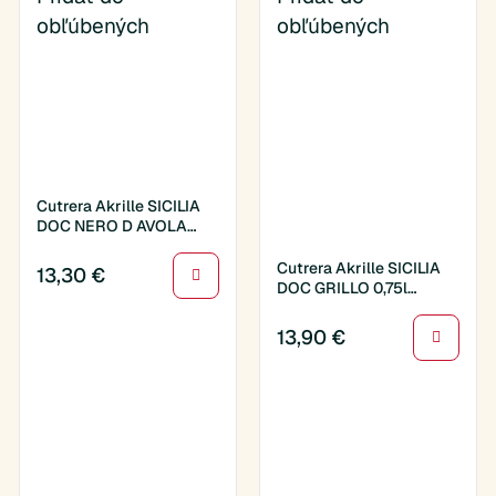
obľúbených
obľúbených
Cutrera Akrille SICILIA
DOC NERO D AVOLA
0,75l (012317)
Cutrera Akrille SICILIA
13,30
€
DOC GRILLO 0,75l
(012318)
13,90
€