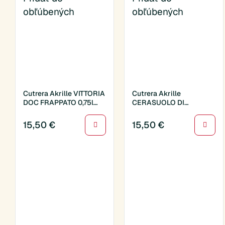
obľúbených
obľúbených
Cutrera Akrille VITTORIA
Cutrera Akrille
DOC FRAPPATO 0,75l
CERASUOLO DI
(012315)
VITTORIA DOCG 0,75l
(012316)
15,50
€
15,50
€