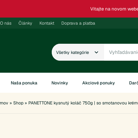
Skip
Vitajte na novom webe
to
content
O nás
Články
Kontakt
Doprava a platba
Naša ponuka
Novinky
Akciové ponuky
Dar
mov
»
Shop
»
PANETTONE kysnutý koláč 750g | so smotanovou krém