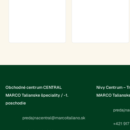
Obchodné centrum CENTRAL
Nivy Centrum – T
MARCO Talianske špeciality / -1.
MARCO Talianske 
poschodie
predajna
predajnacentral@marcoitaliano.sk
+421 917