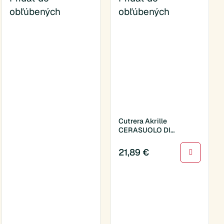
obľúbených
obľúbených
Cutrera Akrille
CERASUOLO DI
VITTORIA DOCG
CLASSICO 0,75l
21,89
€
(012320)