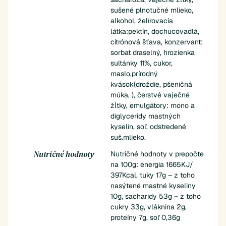
sušené plnotučné mlieko,
alkohol, želírovacia
látka:pektín, dochucovadlá,
citrónová šťava, konzervant:
sorbat draselný, hrozienka
sultánky 11%, cukor,
maslo,prírodný
kvások(droždie, pšeničná
múka, ), čerstvé vaječné
žĺtky, emulgátory: mono a
diglyceridy mastných
kyselín, soľ, odstredené
suš.mlieko.
Nutričné hodnoty
Nutričné hodnoty v prepočte
na 100g: energia 1665KJ/
397Kcal, tuky 17g – z toho
nasýtené mastné kyseliny
10g, sacharidy 53g – z toho
cukry 33g, vláknina 2g,
proteíny 7g, soľ 0,36g