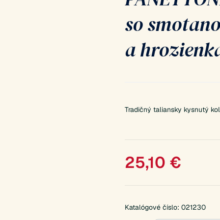
so smotan
a hrozienk
Tradičný taliansky kysnutý k
25,10
€
Katalógové číslo:
021230