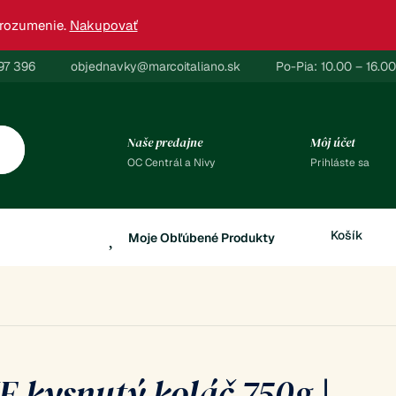
orozumenie.
Nakupovať
97 396
objednavky@marcoitaliano.sk
Po-Pia: 10.00 – 16.0
Naše predajne
Môj účet
OC Centrál a Nivy
Prihláste sa
Moje Obľúbené Produkty
kysnutý koláč 750g |