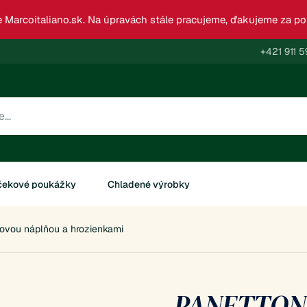
 Marcoitaliano.sk. Na úpravách stále pracujeme, ďakujeme za p
+421 911 5
čekové poukážky
Chladené výrobky
ovou náplňou a hrozienkami
PANETTONE 