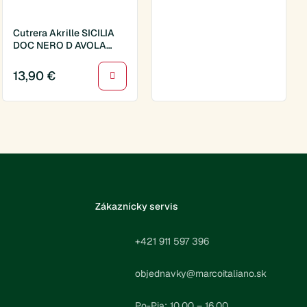
Cutrera Akrille SICILIA
DOC NERO D AVOLA
0,75l (012318)
13,90
€
Zákaznícky servis
+421 911 597 396
objednavky@marcoitaliano.sk
Po-Pia: 10.00 – 16.00