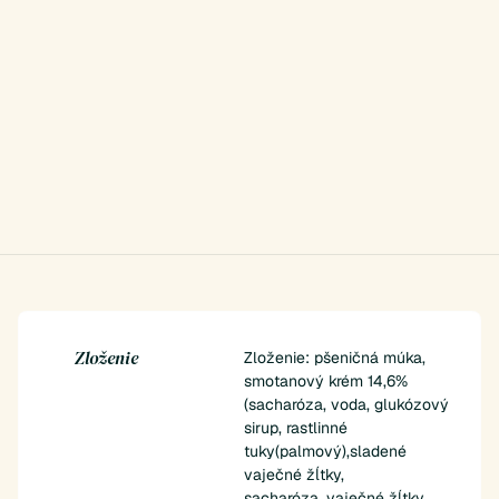
Zloženie
Zloženie: pšeničná múka,
smotanový krém 14,6%
(sacharóza, voda, glukózový
sirup, rastlinné
tuky(palmový),sladené
vaječné žĺtky,
sacharóza, vaječné žĺtky,