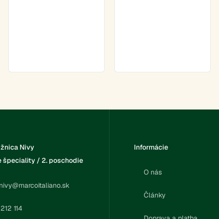
ržnica Nivy
Informácie
špeciality / 2. poschodie
O nás
nivy@marcoitaliano.sk
Články
 212 114
Doprava a platba