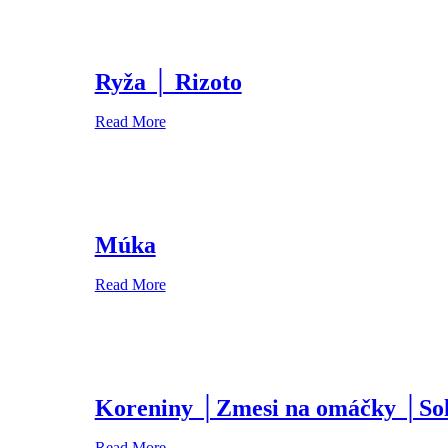
Ryža │ Rizoto
Read More
Múka
Read More
Koreniny │Zmesi na omáčky │So
Read More