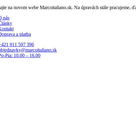
Skip
tajte na novom webe Marcoitaliano.sk. Na úpravách stále pracujeme, 
to
O nás
content
Články
Kontakt
Doprava a platba
+421 911 597 396
objednavky@marcoitaliano.sk
Po-Pia: 10.00 – 16.00