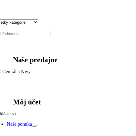
Naše predajne
 Centrál a Nivy
Môj účet
hláste sa
Naša ponuka