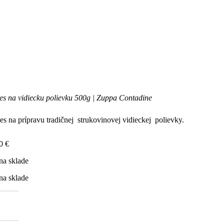
s na vidiecku polievku 500g | Zuppa Contadine
s na prípravu tradičnej strukovinovej vidieckej polievky.
10
€
na sklade
na sklade
žstvo
es
iecku