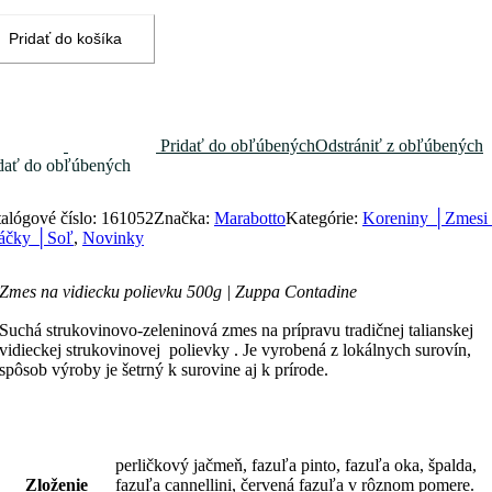
ievku
0g
Pridať do košíka
ppa
tadine
Pridať do obľúbených
Odstrániť z obľúbených
dať do obľúbených
alógové číslo:
161052
Značka:
Marabotto
Kategórie:
Koreniny │Zmesi
áčky │Soľ
,
Novinky
Zmes na vidiecku polievku 500g | Zuppa Contadine
Suchá strukovinovo-zeleninová zmes na prípravu tradičnej talianskej
vidieckej strukovinovej polievky . Je vyrobená z lokálnych surovín,
spôsob výroby je šetrný k surovine aj k prírode.
perličkový jačmeň, fazuľa pinto, fazuľa oka, špalda,
Zloženie
fazuľa cannellini, červená fazuľa v rôznom pomere.