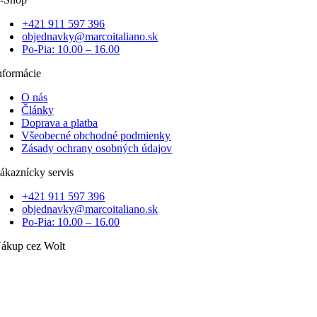
+421 911 597 396
objednavky@marcoitaliano.sk
Po-Pia: 10.00 – 16.00
nformácie
O nás
Články
Doprava a platba
Všeobecné obchodné podmienky
Zásady ochrany osobných údajov
ákaznícky servis
+421 911 597 396
objednavky@marcoitaliano.sk
Po-Pia: 10.00 – 16.00
ákup cez Wolt