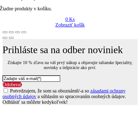
Žiadne produkty v košíku.
0
Ks
Zobraziť košík
Prihláste sa na odber noviniek
Získajte 10 % zľavu na váš prvý nákup a objavujte talianske špeciality,
novinky a inšpirácie ako prví.
Odoberať
Potvrdzujem, že som sa oboznámil/-a so
zásadami ochrany
osobných údajov
a súhlasím so spracovaním osobných údajov.
Odhlásiť sa môžete kedykoľvek!
Go
to
Top