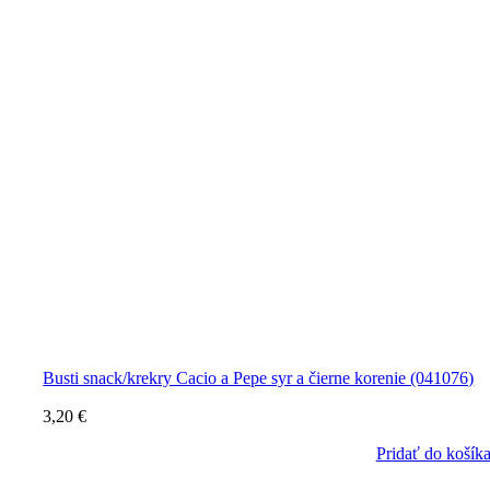
Busti snack/krekry Cacio a Pepe syr a čierne korenie (041076)
3,20
€
Pridať do košík