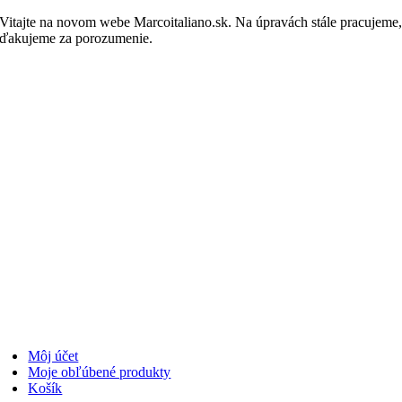
Skip
Vitajte na novom webe Marcoitaliano.sk. Na úpravách stále pracujeme
to
ďakujeme za porozumenie.
Nakupovať
content
Môj účet
Moje obľúbené produkty
Košík