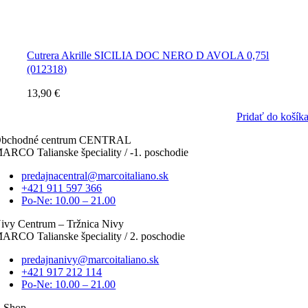
Cutrera Akrille SICILIA DOC NERO D AVOLA 0,75l
(012318)
13,90
€
Pridať do košík
bchodné centrum CENTRAL
ARCO Talianske špeciality / -1. poschodie
predajnacentral@marcoitaliano.sk
+421 911 597 366
Po-Ne: 10.00 – 21.00
ivy Centrum – Tržnica Nivy
ARCO Talianske špeciality / 2. poschodie
predajnanivy@marcoitaliano.sk
+421 917 212 114
Po-Ne: 10.00 – 21.00
-Shop