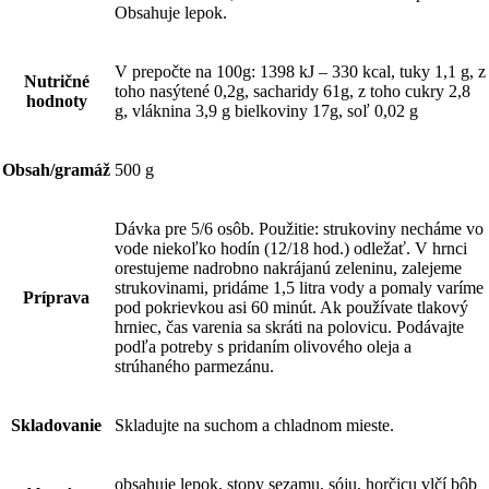
Obsahuje lepok.
V prepočte na 100g: 1398 kJ – 330 kcal, tuky 1,1 g, z
Nutričné
toho nasýtené 0,2g, sacharidy 61g, z toho cukry 2,8
hodnoty
g, vláknina 3,9 g bielkoviny 17g, soľ 0,02 g
Obsah/gramáž
500 g
Dávka pre 5/6 osôb. Použitie: strukoviny necháme vo
vode niekoľko hodín (12/18 hod.) odležať. V hrnci
orestujeme nadrobno nakrájanú zeleninu, zalejeme
strukovinami, pridáme 1,5 litra vody a pomaly varíme
Príprava
pod pokrievkou asi 60 minút. Ak používate tlakový
hrniec, čas varenia sa skráti na polovicu. Podávajte
podľa potreby s pridaním olivového oleja a
strúhaného parmezánu.
Skladovanie
Skladujte na suchom a chladnom mieste.
obsahuje lepok, stopy sezamu, sóju, horčicu vlčí bôb