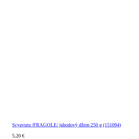
Scyavuru /FRAGOLE/ jahodový džem 250 g (151094)
5,20
€