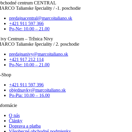
bchodné centrum CENTRAL
ARCO Talianske špeciality / -1. poschodie
predajnacentral@marcoitaliano.sk
+421 911 597 366
Po-Ne: 10.00 – 21.00
ivy Centrum – Tržnica Nivy
ARCO Talianske špeciality / 2. poschodie
predajnanivy@marcoitaliano.sk
+421 917 212 114
Po-Ne: 10.00 – 21.00
-Shop
+421 911 597 396
objednavky@marcoitaliano.sk
Po-Pia: 10.00 – 16.00
nformácie
O nás
Články
Doprava a platba
Všeobecné obchodné podmienky