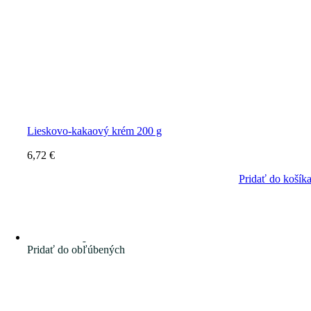
Lieskovo-kakaový krém 200 g
6,72
€
Pridať do košík
Pridať do obľúbených