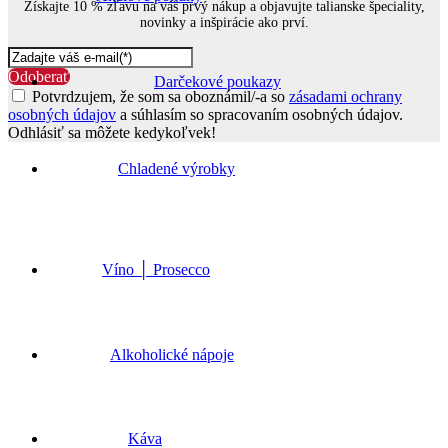
Získajte 10 % zľavu na váš prvý nákup a objavujte talianske špeciality,
novinky a inšpirácie ako prví.
Odoberať
Darčekové poukazy
Potvrdzujem, že som sa oboznámil/-a so
zásadami ochrany
osobných údajov
a súhlasím so spracovaním osobných údajov.
Odhlásiť sa môžete kedykoľvek!
Go
to
Chladené výrobky
Top
Víno │ Prosecco
Alkoholické nápoje
Káva