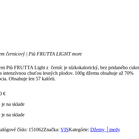
em černicový | Più FRUTTA LIGHT more
m Più FRUTTA Light z černíc je nízkokalorický, bez pridaného cukr
 s intenzívnou chuťou lesných plodov. 100g džemu obsahuje až 70%
cia. Obsahuje len 57 kalórii.
70
€
 je na sklade
 je na sklade
alógové číslo:
151062
Značka:
VIS
Kategórie:
Džemy │medy