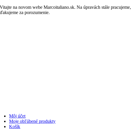
Skip
Vitajte na novom webe Marcoitaliano.sk. Na úpravách stále pracujeme
to
ďakujeme za porozumenie.
Nakupovať
content
Môj účet
Moje obľúbené produkty
Košík