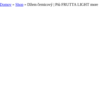
Domov
»
Shop
»
Džem černicový | Più FRUTTA LIGHT more