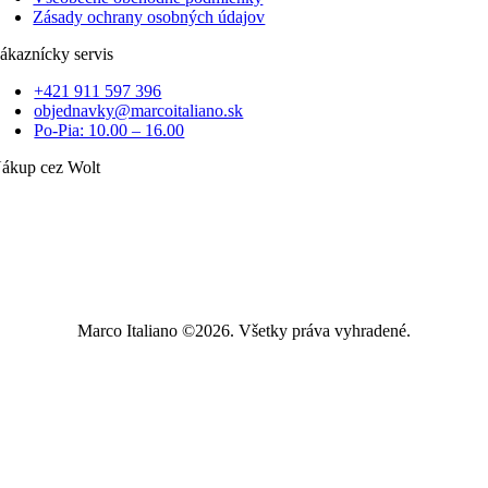
Zásady ochrany osobných údajov
ákaznícky servis
+421 911 597 396
objednavky@marcoitaliano.sk
Po-Pia: 10.00 – 16.00
ákup cez Wolt
Marco Italiano ©2026. Všetky práva vyhradené.