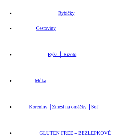
Rybičky
Cestoviny
Ryža │ Rizoto
Múka
Koreniny │Zmesi na omáčky │Soľ
GLUTEN FREE – BEZLEPKOVÉ