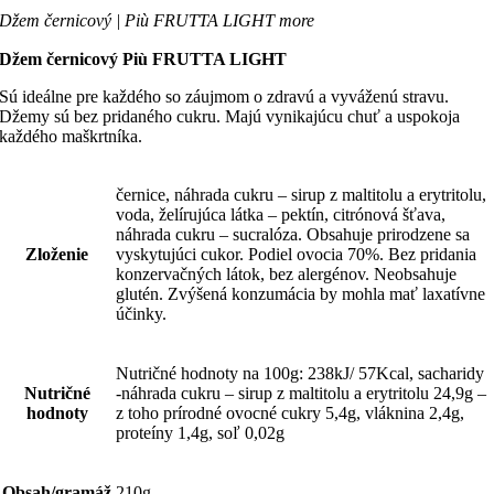
Džem černicový | Più FRUTTA LIGHT more
Džem černicový Più FRUTTA LIGHT
Sú ideálne pre každého so záujmom o zdravú a vyváženú stravu.
Džemy sú bez pridaného cukru. Majú vynikajúcu chuť a uspokoja
každého maškrtníka.
černice, náhrada cukru – sirup z maltitolu a erytritolu,
voda, želírujúca látka – pektín, citrónová šťava,
náhrada cukru – sucralóza. Obsahuje prirodzene sa
Zloženie
vyskytujúci cukor. Podiel ovocia 70%. Bez pridania
konzervačných látok, bez alergénov. Neobsahuje
glutén. Zvýšená konzumácia by mohla mať laxatívne
účinky.
Nutričné hodnoty na 100g: 238kJ/ 57Kcal, sacharidy
Nutričné
-náhrada cukru – sirup z maltitolu a erytritolu 24,9g –
hodnoty
z toho prírodné ovocné cukry 5,4g, vláknina 2,4g,
proteíny 1,4g, soľ 0,02g
Obsah/gramáž
210g