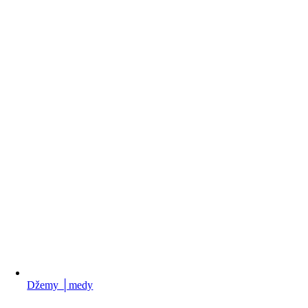
Džemy │medy