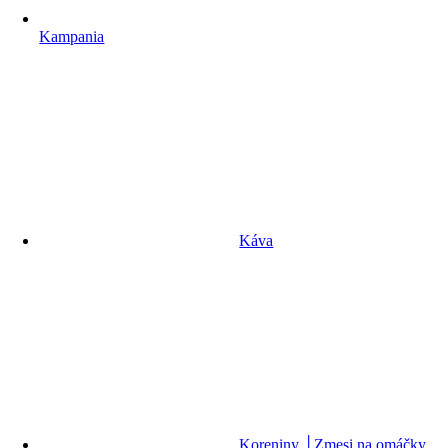
Kampania
Káva
Koreniny │Zmesi na omáčky