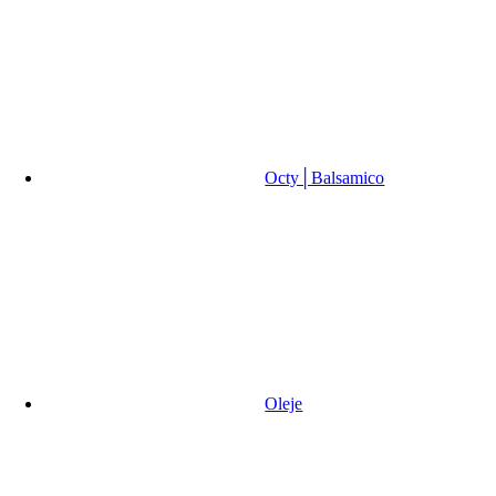
Octy│Balsamico
Oleje