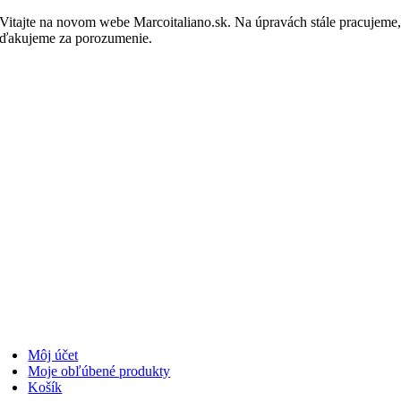
Skip
Vitajte na novom webe Marcoitaliano.sk. Na úpravách stále pracujeme
to
ďakujeme za porozumenie.
Nakupovať
content
Môj účet
Moje obľúbené produkty
Košík