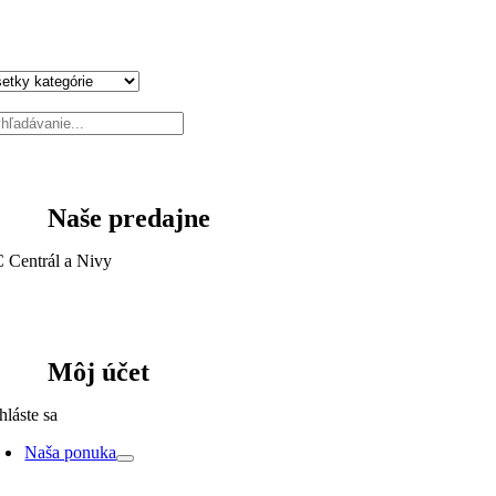
Naše predajne
 Centrál a Nivy
Môj účet
hláste sa
Naša ponuka