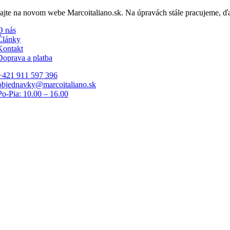
Skip
tajte na novom webe Marcoitaliano.sk. Na úpravách stále pracujeme, 
to
O nás
content
Články
Kontakt
Doprava a platba
+421 911 597 396
objednavky@marcoitaliano.sk
Po-Pia: 10.00 – 16.00