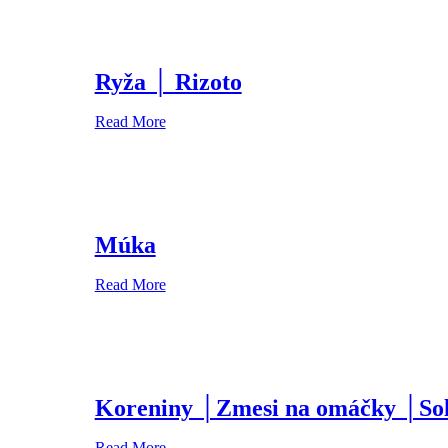
Ryža │ Rizoto
Read More
Múka
Read More
Koreniny │Zmesi na omáčky │So
Read More