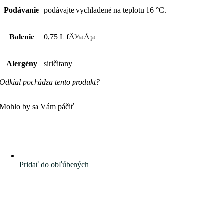
Podávanie
podávajte vychladené na teplotu 16 °C.
Balenie
0,75 L fÄ¾aÅ¡a
Alergény
siričitany
Odkial pochádza tento produkt?
Mohlo by sa Vám páčiť
Pridať do obľúbených