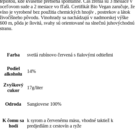
teplotou, kde kvasenie prebieha spontánne. Čas zrenia sú 3 mesiace v
oceľovom sude a 2 mesiace vo fľaši. Certifikát Bio Vegan zaručuje, že
víno je vyrobené bez použitia chemických hnojív , postrekov a látok
živočíšneho pôvodu. Vinohrady sa nachádzajú v nadmorskej výške
600 m, pôda je ílovitá, svahy sú orientované na slnečnú juhovýchodnú
stranu.
Farba
svetlá rubínovo červená s fialovými odtieňmi
Podiel
14%
alkoholu
Zvyškový
17g/liter
cukor
Odroda
Sangiovese 100%
K čomu sa
k syrom a červenému mäsu, vhodné taktiež k
hodí
predjedlám z cestovín a ryže