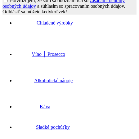
Potvrdzujem, že som sa oboznámil/-a so
zásadami ochrany
osobných údajov
a súhlasím so spracovaním osobných údajov.
Odhlásiť sa môžete kedykoľvek!
Go
to
Chladené výrobky
Top
Víno │ Prosecco
Alkoholické nápoje
Káva
Sladké pochúťky