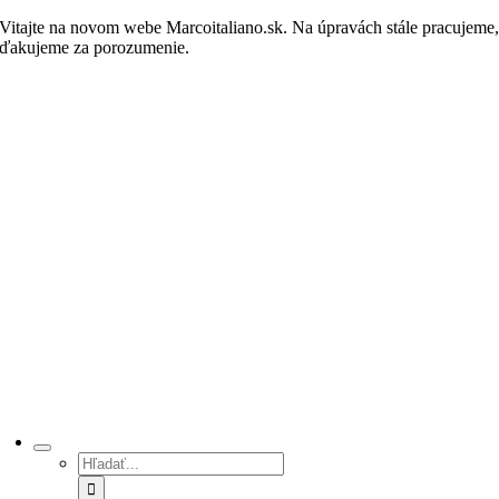
Skip
Vitajte na novom webe Marcoitaliano.sk. Na úpravách stále pracujeme
to
ďakujeme za porozumenie.
Nakupovať
content
Hľadať: