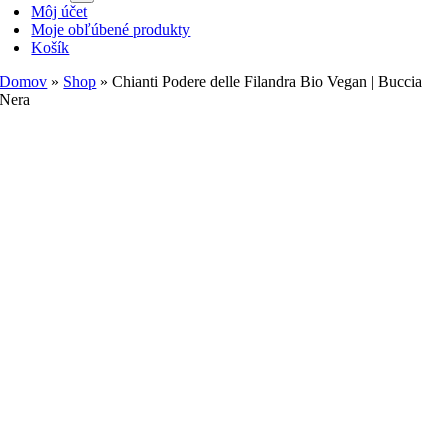
Môj účet
Moje obľúbené produkty
Košík
Domov
»
Shop
»
Chianti Podere delle Filandra Bio Vegan | Buccia
Nera