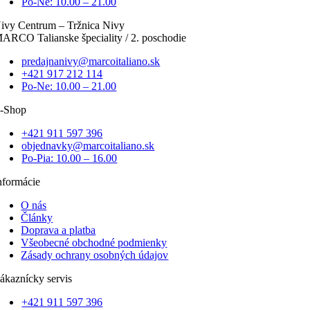
Po-Ne: 10.00 – 21.00
ivy Centrum – Tržnica Nivy
ARCO Talianske špeciality / 2. poschodie
predajnanivy@marcoitaliano.sk
+421 917 212 114
Po-Ne: 10.00 – 21.00
-Shop
+421 911 597 396
objednavky@marcoitaliano.sk
Po-Pia: 10.00 – 16.00
nformácie
O nás
Články
Doprava a platba
Všeobecné obchodné podmienky
Zásady ochrany osobných údajov
ákaznícky servis
+421 911 597 396