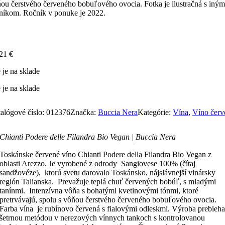
ou čerstvého červeného bobuľového ovocia. Fotka je ilustračná s iným
níkom. Ročník v ponuke je 2022.
,21
€
 je na sklade
 je na sklade
alógové číslo:
012376
Značka:
Buccia Nera
Kategórie:
Vína
,
Víno červ
Chianti Podere delle Filandra Bio Vegan | Buccia Nera
Toskánske červené víno Chianti Podere della Filandra Bio Vegan z
oblasti Arezzo. Je vyrobené z odrody Sangiovese 100% (čítaj
sandžovéze), ktorú svetu darovalo Toskánsko, nájslávnejší vinársky
región Talianska. Prevažuje teplá chuť červených bobúľ, s mladými
tanínmi. Intenzívna vôňa s bohatými kvetinovými tónmi, ktoré
pretrvávajú, spolu s vôňou čerstvého červeného bobuľového ovocia.
Farba vína je rubínovo červená s fialovými odleskmi. Výroba prebieh
šetrnou metódou v nerezových vínnych tankoch s kontrolovanou