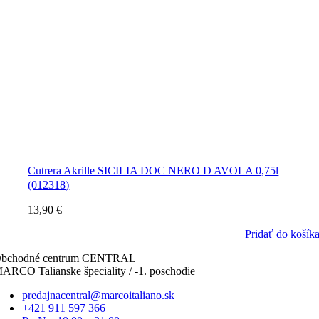
Cutrera Akrille SICILIA DOC NERO D AVOLA 0,75l
(012318)
13,90
€
Pridať do košík
bchodné centrum CENTRAL
ARCO Talianske špeciality / -1. poschodie
predajnacentral@marcoitaliano.sk
+421 911 597 366