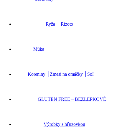
Ryža │ Rizoto
Múka
Koreniny │Zmesi na omáčky │Soľ
GLUTEN FREE – BEZLEPKOVÉ
Výrobky s hľuzovkou