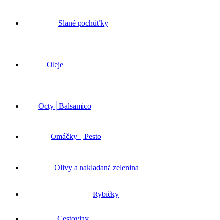
Slané pochúťky
Oleje
Octy│Balsamico
Omáčky │Pesto
Olivy a nakladaná zelenina
Rybičky
Cestoviny