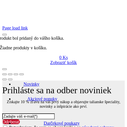
Page load link
rodukt bol pridaný do vášho košíka.
Žiadne produkty v košíku.
0
Ks
Zobraziť košík
Novinky
Prihláste sa na odber noviniek
Akciové ponuky
Získajte 10 % zľavu na váš prvý nákup a objavujte talianske špeciality,
novinky a inšpirácie ako prví.
Odoberať
Darčekové poukazy