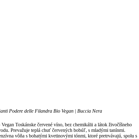
anti Podere delle Filandra Bio Vegan | Buccia Nera
 Vegan Toskánske červené víno, bez chemikálii a látok živočíšneho
odu. Prevažuje teplá chuť červených bobúľ, s mladými tanínmi.
enzívna vôňa s bohatými kvetinovými tónmi, ktoré pretrvávajú, spolu s